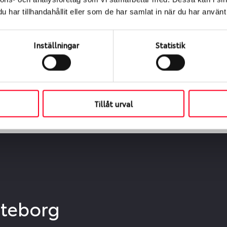
ialen
har tillhandahållit eller som de har samlat in när du har använt 
s oss levereras de direkt till någon av våra däckverkstäder 
ch tid för upphämtning eller service. När vi byter dina däck s
Inställningar
Statistik
Tillåt urval
öteborg