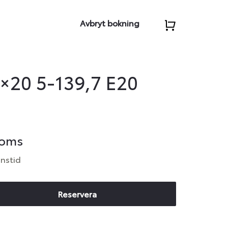
Avbryt bokning
×20 5-139,7 E20
moms
anstid
Reservera