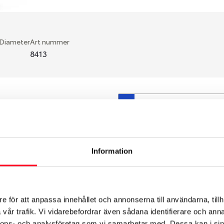
 Diameter
Art nummer
8413
S
en fälg du valt passar din
så att däck och fälg har
 bytts ut under årens lopp
Information
hade ut från fabrik.
e för att anpassa innehållet och annonserna till användarna, tillh
vår trafik. Vi vidarebefordrar även sådana identifierare och anna
nnons- och analysföretag som vi samarbetar med. Dessa kan i sin