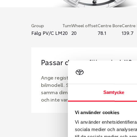
Group
Tum
Wheel offset
Centre Bore
Centre
Fälg PV/C LM
20
20
78.1
139.7
Passar denna fälg min bil?
Ange registreringsnummer för att se om d
bilmodell. Se till att kolla en extra gång 
samma dimensioner. Ibland kan fälgen ha
Samtycke
och inte vara samma dimension som bilen 
Vi använder cookies
Vi använder enhetsidentifierar
sociala medier och analysera 
till de sociala medier och a