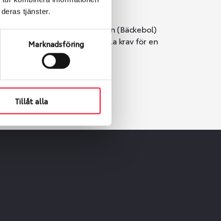
deras tjänster.
i Göteborg. Välj mellan Hisingen (Bäckebol)
er vi till att de uppfyller alla krav för en
Marknadsföring
Tillåt alla