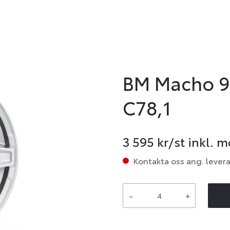
BM Macho 9
C78,1
3 595
kr/st inkl. 
Kontakta oss ang. lever
-
+