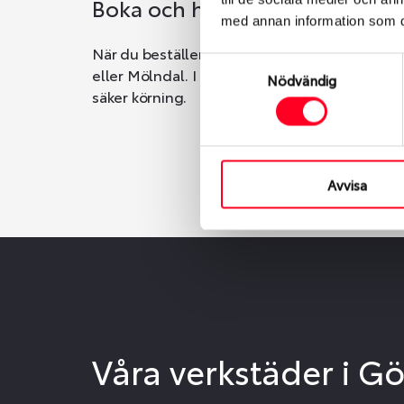
Boka och hämta hos Däckspec
med annan information som du 
När du beställer dina nya däck eller fälgar ho
Samtyckesval
eller Mölndal. I beställningen anger du datum o
Nödvändig
säker körning.
Avvisa
Våra verkstäder i G