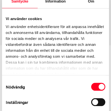
Samtycke
Information
Om
Group
Tum
Fälg PV/C LM
17
Wheel offset
Centre Bore
Vi använder cookies
45
65.1
Vi använder enhetsidentifierare för att anpassa innehållet
Centre Diameter
Art nummer
och annonserna till användarna, tillhandahålla funktioner
120
7511
för sociala medier och analysera vår trafik. Vi
vidarebefordrar även sådana identifierare och annan
information från din enhet till de sociala medier och
Passar denna fälg min bil?
annons- och analysföretag som vi samarbetar med.
Dessa kan i sin tur kombinera informationen med annan
Ange registreringsnummer för att se om den fälg
information som du har tillhandahållit eller som de har
du valt passar din bilmodell. Se till att kolla en extra
samlat in när du har använt deras tjänster.
gång så att däck och fälg har samma dimensioner.
Samtyckesval
Ibland kan fälgen ha bytts ut under årens lopp och
Nödvändig
inte vara samma dimension som bilen hade ut från
fabrik.
Inställningar