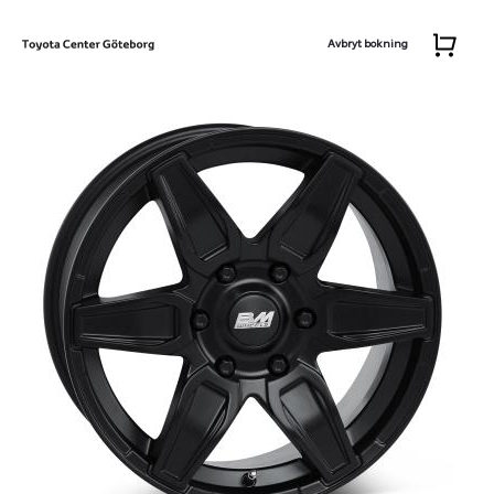
Avbryt bokning