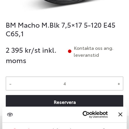
BM Macho M.Blk 7,5×17 5-120 E45
C65,1
Kontakta oss ang.
2 395
kr/st inkl.
leveranstid
moms
-
+
Reservera