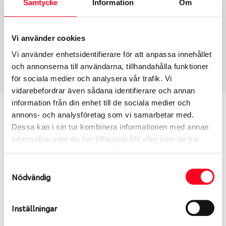
Samtycke
Information
Om
Group
Tum
Fälg PV/C LM
17
Wheel offset
Centre Bore
Vi använder cookies
20
78.1
Vi använder enhetsidentifierare för att anpassa innehållet
Centre Diameter
Art nummer
och annonserna till användarna, tillhandahålla funktioner
139.7
8251
för sociala medier och analysera vår trafik. Vi
vidarebefordrar även sådana identifierare och annan
information från din enhet till de sociala medier och
Passar denna fälg min bil?
annons- och analysföretag som vi samarbetar med.
Dessa kan i sin tur kombinera informationen med annan
Ange registreringsnummer för att se om den fälg
information som du har tillhandahållit eller som de har
du valt passar din bilmodell. Se till att kolla en extra
samlat in när du har använt deras tjänster.
gång så att däck och fälg har samma dimensioner.
Samtyckesval
Ibland kan fälgen ha bytts ut under årens lopp och
Nödvändig
inte vara samma dimension som bilen hade ut från
fabrik.
Inställningar