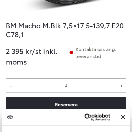
BM Macho M.Blk 7,5×17 5-139,7 E20
C78,1
Kontakta oss ang.
2 395
kr/st inkl.
leveranstid
moms
-
+
Reservera