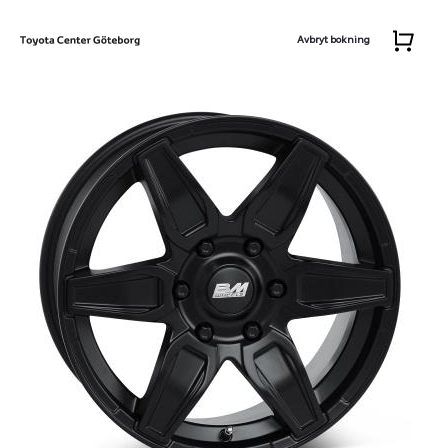
Avbryt bokning