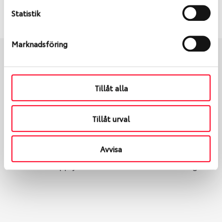
S
Sök
Statistik
Marknadsföring
Boka och hämta hos Däckspecialen
Tillåt alla
När du beställer dina nya däck eller fälgar hos oss
levereras de direkt till någon av våra däckverkstäder i
Tillåt urval
Göteborg. Välj mellan Hisingen (Bäckebol) eller
Mölndal. I beställningen anger du datum och tid för
Avvisa
upphämtning eller service. När vi byter dina däck ser
vi till att de uppfyller alla krav för en säker körning.