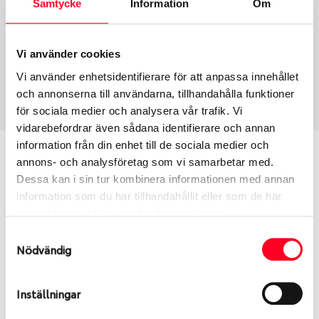
Samtycke
Information
Om
Group
Tum
Fälg PV/C LM
17
Wheel offset
Centre Bore
Vi använder cookies
40
66.1
Vi använder enhetsidentifierare för att anpassa innehållet
Centre Diameter
Art nummer
och annonserna till användarna, tillhandahålla funktioner
114.3
8237
för sociala medier och analysera vår trafik. Vi
vidarebefordrar även sådana identifierare och annan
information från din enhet till de sociala medier och
Passar denna fälg min bil?
annons- och analysföretag som vi samarbetar med.
Dessa kan i sin tur kombinera informationen med annan
Ange registreringsnummer för att se om den fälg
information som du har tillhandahållit eller som de har
du valt passar din bilmodell. Se till att kolla en extra
samlat in när du har använt deras tjänster.
gång så att däck och fälg har samma dimensioner.
Samtyckesval
Ibland kan fälgen ha bytts ut under årens lopp och
Nödvändig
inte vara samma dimension som bilen hade ut från
fabrik.
Inställningar