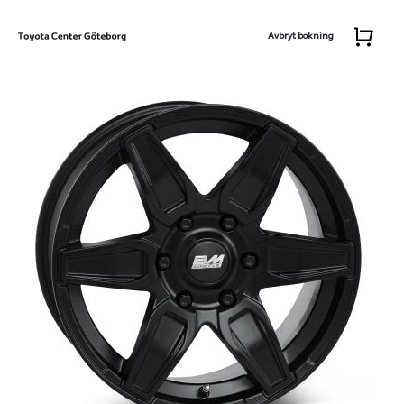
Avbryt bokning