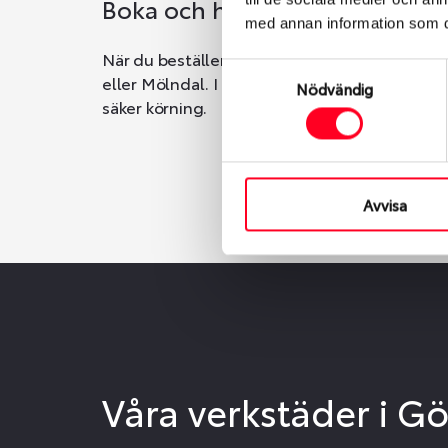
Boka och hämta hos Däckspec
med annan information som du 
När du beställer dina nya däck eller fälgar ho
Samtyckesval
eller Mölndal. I beställningen anger du datum o
Nödvändig
säker körning.
Avvisa
Våra verkstäder i G