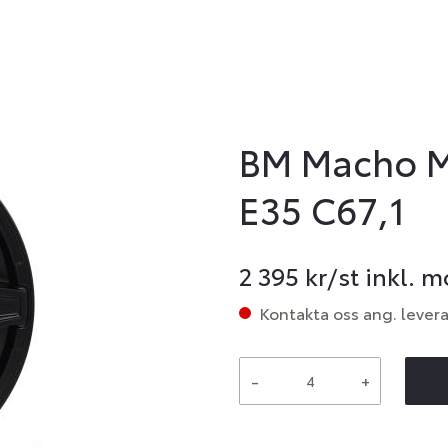
BM Macho M.
E35 C67,1
2 395
kr/st inkl. 
Kontakta oss ang. lever
-
+