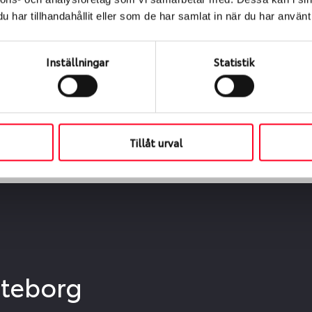
ialen
har tillhandahållit eller som de har samlat in när du har använt 
s oss levereras de direkt till någon av våra däckverkstäder 
ch tid för upphämtning eller service. När vi byter dina däck s
Inställningar
Statistik
Tillåt urval
öteborg