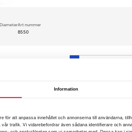
 Diameter
Art nummer
8550
S
en fälg du valt passar din
så att däck och fälg har
 bytts ut under årens lopp
Information
hade ut från fabrik.
e för att anpassa innehållet och annonserna till användarna, tillh
vår trafik. Vi vidarebefordrar även sådana identifierare och anna
nnons- och analysföretag som vi samarbetar med. Dessa kan i sin