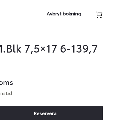
Avbryt bokning
Blk 7,5×17 6-139,7
moms
anstid
Reservera