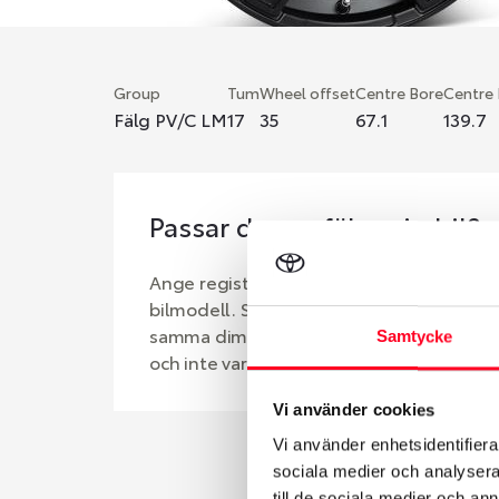
Group
Tum
Wheel offset
Centre Bore
Centre
Fälg PV/C LM
17
35
67.1
139.7
Passar denna fälg min bil?
Ange registreringsnummer för att se om d
bilmodell. Se till att kolla en extra gång 
samma dimensioner. Ibland kan fälgen ha
Samtycke
och inte vara samma dimension som bilen 
Vi använder cookies
Vi använder enhetsidentifierar
sociala medier och analysera 
till de sociala medier och a