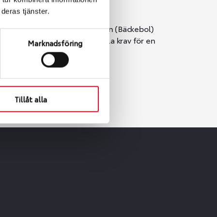
deras tjänster.
i Göteborg. Välj mellan Hisingen (Bäckebol)
er vi till att de uppfyller alla krav för en
Marknadsföring
Tillåt alla