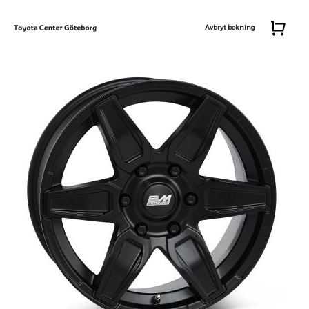
Avbryt bokning