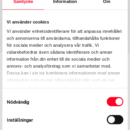
Samtycke
Information
Om
Group
Tum
Fälg PV/C LM
18
Wheel offset
Centre Bore
Vi använder cookies
20
78.1
Vi använder enhetsidentifierare för att anpassa innehållet
Centre Diameter
Art nummer
och annonserna till användarna, tillhandahålla funktioner
139.7
8057
för sociala medier och analysera vår trafik. Vi
vidarebefordrar även sådana identifierare och annan
information från din enhet till de sociala medier och
Passar denna fälg min bil?
annons- och analysföretag som vi samarbetar med.
Dessa kan i sin tur kombinera informationen med annan
Ange registreringsnummer för att se om den fälg
information som du har tillhandahållit eller som de har
du valt passar din bilmodell. Se till att kolla en extra
samlat in när du har använt deras tjänster.
gång så att däck och fälg har samma dimensioner.
Samtyckesval
Ibland kan fälgen ha bytts ut under årens lopp och
Nödvändig
inte vara samma dimension som bilen hade ut från
fabrik.
Inställningar