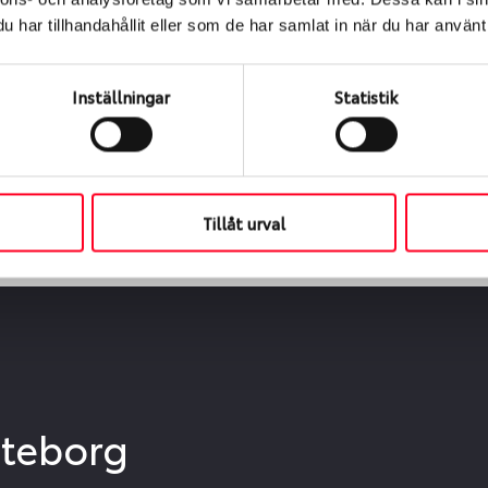
ialen
har tillhandahållit eller som de har samlat in när du har använt 
s oss levereras de direkt till någon av våra däckverkstäder 
ch tid för upphämtning eller service. När vi byter dina däck s
Inställningar
Statistik
Tillåt urval
öteborg