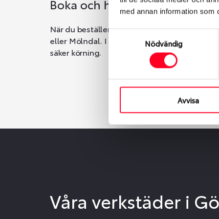
Boka och hämta hos Däckspec
med annan information som du 
När du beställer dina nya däck eller fälgar ho
Samtyckesval
eller Mölndal. I beställningen anger du datum o
Nödvändig
säker körning.
Avvisa
Våra verkstäder i G