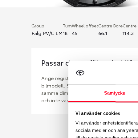
Group
Tum
Wheel offset
Centre Bore
Centre
Fälg PV/C LM
18
45
66.1
114.3
Passar denna fälg min bil?
Ange registreringsnummer för att se om d
bilmodell. Se till att kolla en extra gång 
samma dimensioner. Ibland kan fälgen ha
Samtycke
och inte vara samma dimension som bilen 
Vi använder cookies
Vi använder enhetsidentifierar
sociala medier och analysera 
till de sociala medier och a