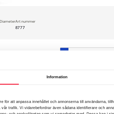
 Diameter
Art nummer
8777
S
en fälg du valt passar din
så att däck och fälg har
 bytts ut under årens lopp
Information
hade ut från fabrik.
e för att anpassa innehållet och annonserna till användarna, tillh
vår trafik. Vi vidarebefordrar även sådana identifierare och anna
nnons- och analysföretag som vi samarbetar med. Dessa kan i sin