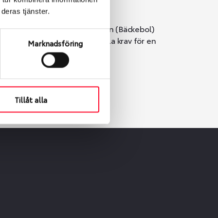
deras tjänster.
i Göteborg. Välj mellan Hisingen (Bäckebol)
er vi till att de uppfyller alla krav för en
Marknadsföring
Tillåt alla