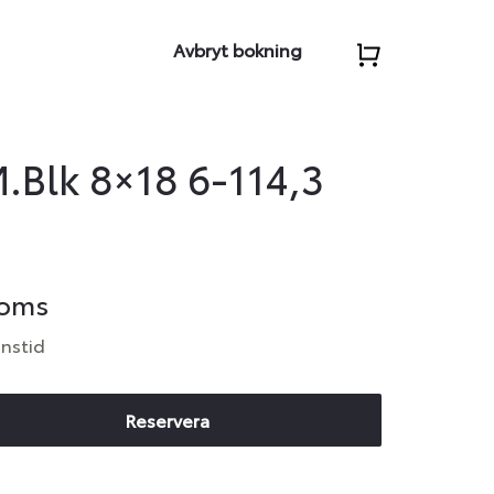
Avbryt bokning
Blk 8×18 6-114,3
moms
anstid
Reservera