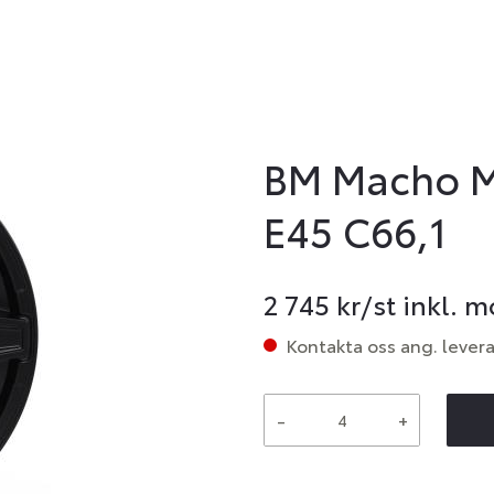
BM Macho M.
E45 C66,1
2 745
kr/st inkl. 
Kontakta oss ang. lever
-
+