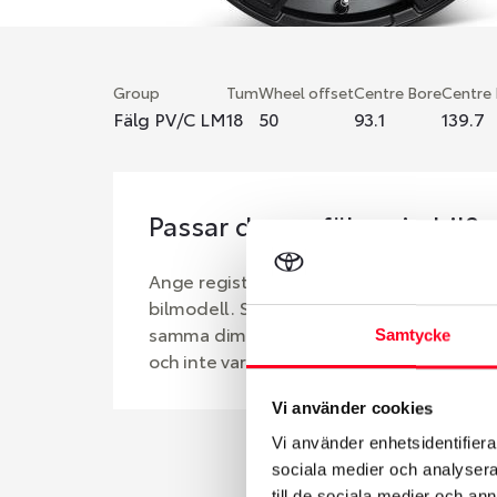
Group
Tum
Wheel offset
Centre Bore
Centre
Fälg PV/C LM
18
50
93.1
139.7
Passar denna fälg min bil?
Ange registreringsnummer för att se om d
bilmodell. Se till att kolla en extra gång 
samma dimensioner. Ibland kan fälgen ha
Samtycke
och inte vara samma dimension som bilen 
Vi använder cookies
Vi använder enhetsidentifierar
sociala medier och analysera 
till de sociala medier och a