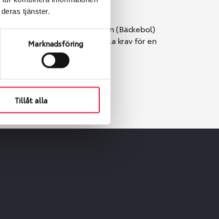
deras tjänster.
i Göteborg. Välj mellan Hisingen (Bäckebol)
er vi till att de uppfyller alla krav för en
Marknadsföring
Tillåt alla