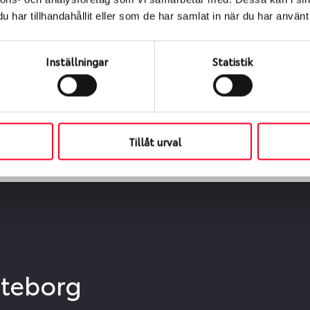
ialen
har tillhandahållit eller som de har samlat in när du har använt 
s oss levereras de direkt till någon av våra däckverkstäder 
ch tid för upphämtning eller service. När vi byter dina däck s
Inställningar
Statistik
Tillåt urval
öteborg