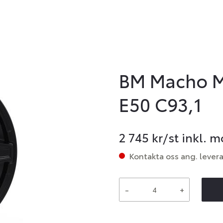
BM Macho M.
E50 C93,1
2 745
kr/st inkl. 
Kontakta oss ang. lever
-
+