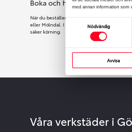
Boka och hämta hos Däckspec
med annan information som du 
När du beställer dina nya däck eller fälgar ho
Samtyckesval
eller Mölndal. I beställningen anger du datum o
Nödvändig
säker körning.
Avvisa
Våra verkstäder i G