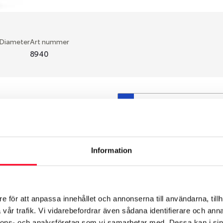
 Diameter
Art nummer
8940
S
en fälg du valt passar din
så att däck och fälg har
 bytts ut under årens lopp
Information
hade ut från fabrik.
e för att anpassa innehållet och annonserna till användarna, tillh
vår trafik. Vi vidarebefordrar även sådana identifierare och anna
nnons- och analysföretag som vi samarbetar med. Dessa kan i sin