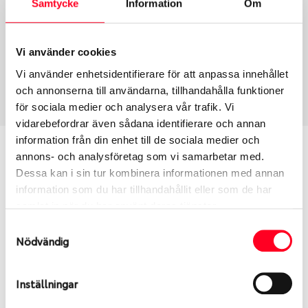
Samtycke
Information
Om
Group
Tum
Fälg PV/C LM
20
Wheel offset
Centre Bore
Vi använder cookies
35
67.1
Vi använder enhetsidentifierare för att anpassa innehållet
Centre Diameter
Art nummer
och annonserna till användarna, tillhandahålla funktioner
139.7
7919
för sociala medier och analysera vår trafik. Vi
vidarebefordrar även sådana identifierare och annan
information från din enhet till de sociala medier och
Passar denna fälg min bil?
annons- och analysföretag som vi samarbetar med.
Dessa kan i sin tur kombinera informationen med annan
Ange registreringsnummer för att se om den fälg
information som du har tillhandahållit eller som de har
du valt passar din bilmodell. Se till att kolla en extra
samlat in när du har använt deras tjänster.
gång så att däck och fälg har samma dimensioner.
Samtyckesval
Ibland kan fälgen ha bytts ut under årens lopp och
Nödvändig
inte vara samma dimension som bilen hade ut från
fabrik.
Inställningar