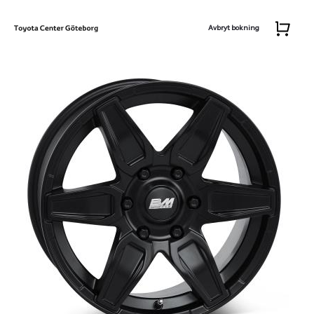
Avbryt bokning