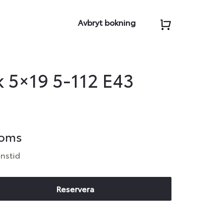
Avbryt bokning
k 5×19 5-112 E43
moms
anstid
Reservera