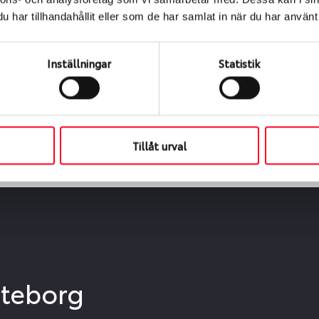
ialen
har tillhandahållit eller som de har samlat in när du har använt 
s oss levereras de direkt till någon av våra däckverkstäder 
ch tid för upphämtning eller service. När vi byter dina däck s
Inställningar
Statistik
Tillåt urval
öteborg