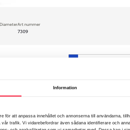
 Diameter
Art nummer
7309
S
en fälg du valt passar din
så att däck och fälg har
 bytts ut under årens lopp
Information
hade ut från fabrik.
e för att anpassa innehållet och annonserna till användarna, tillh
vår trafik. Vi vidarebefordrar även sådana identifierare och anna
nnons- och analysföretag som vi samarbetar med. Dessa kan i sin