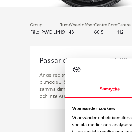
Group
Tum
Wheel offset
Centre Bore
Centre
Fälg PV/C LM
19
43
66.5
112
Passar denna fälg min bil?
Ange registreringsnummer för att se om d
bilmodell. Se till att kolla en extra gång 
samma dimensioner. Ibland kan fälgen ha
Samtycke
och inte vara samma dimension som bilen 
Vi använder cookies
Vi använder enhetsidentifierar
sociala medier och analysera 
till de sociala medier och a