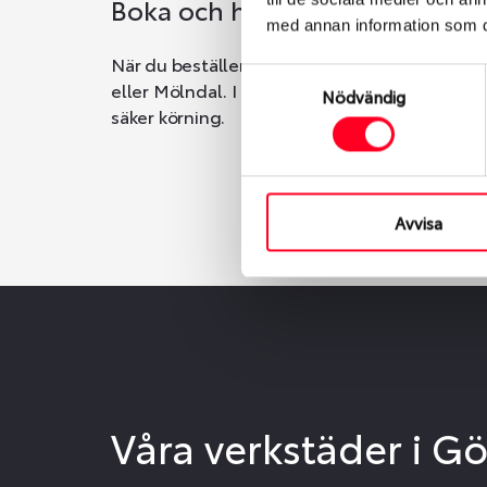
Boka och hämta hos Däckspec
med annan information som du 
När du beställer dina nya däck eller fälgar ho
Samtyckesval
eller Mölndal. I beställningen anger du datum o
Nödvändig
säker körning.
Avvisa
Våra verkstäder i G