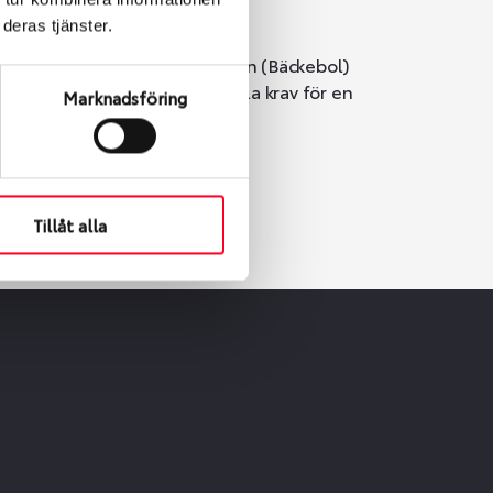
deras tjänster.
i Göteborg. Välj mellan Hisingen (Bäckebol)
er vi till att de uppfyller alla krav för en
Marknadsföring
Tillåt alla