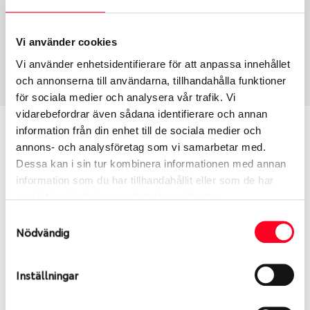
Fälg PV/C LM
16
Wheel offset
Centre Bore
33
57.1
Vi använder cookies
Centre Diameter
Art nummer
Vi använder enhetsidentifierare för att anpassa innehållet
112
8840
och annonserna till användarna, tillhandahålla funktioner
för sociala medier och analysera vår trafik. Vi
vidarebefordrar även sådana identifierare och annan
Passar denna fälg min bil?
information från din enhet till de sociala medier och
annons- och analysföretag som vi samarbetar med.
Dessa kan i sin tur kombinera informationen med annan
Ange registreringsnummer för att se om den fälg
information som du har tillhandahållit eller som de har
du valt passar din bilmodell. Se till att kolla en extra
samlat in när du har använt deras tjänster.
gång så att däck och fälg har samma dimensioner.
Ibland kan fälgen ha bytts ut under årens lopp och
Samtyckesval
Nödvändig
inte vara samma dimension som bilen hade ut från
fabrik.
Inställningar
S
Sök