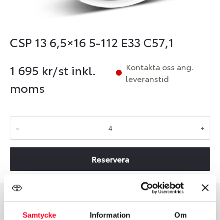
CSP 13 6,5×16 5-112 E33 C57,1
Kontakta oss ang.
1 695
kr/st inkl.
leveranstid
moms
-
+
Reservera
Group
Tum
Samtycke
Information
Om