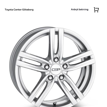
Avbryt bokning