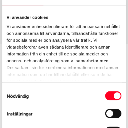
Fälg PV/C LM
16
Wheel offset
Centre Bore
41
57.1
Vi använder cookies
Centre Diameter
Art nummer
Vi använder enhetsidentifierare för att anpassa innehållet
112
8287
och annonserna till användarna, tillhandahålla funktioner
för sociala medier och analysera vår trafik. Vi
vidarebefordrar även sådana identifierare och annan
Passar denna fälg min bil?
information från din enhet till de sociala medier och
annons- och analysföretag som vi samarbetar med.
Dessa kan i sin tur kombinera informationen med annan
Ange registreringsnummer för att se om den fälg
information som du har tillhandahållit eller som de har
du valt passar din bilmodell. Se till att kolla en extra
samlat in när du har använt deras tjänster.
gång så att däck och fälg har samma dimensioner.
Ibland kan fälgen ha bytts ut under årens lopp och
Samtyckesval
Nödvändig
inte vara samma dimension som bilen hade ut från
fabrik.
Inställningar
S
Sök