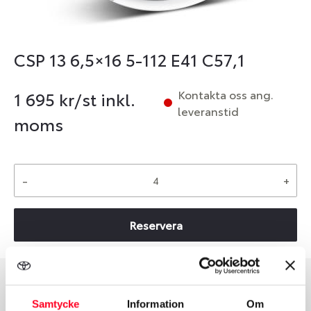
CSP 13 6,5×16 5-112 E41 C57,1
Kontakta oss ang.
1 695
kr/st inkl.
leveranstid
moms
-
+
Reservera
Group
Tum
Samtycke
Information
Om