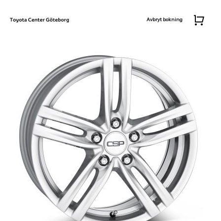
Avbryt bokning