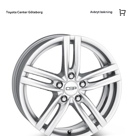
Avbryt bokning