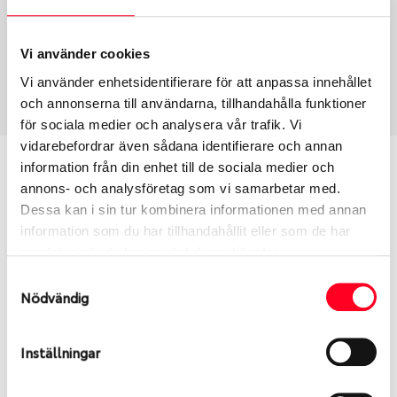
Fälg PV/C LM
16
Wheel offset
Centre Bore
46
57.1
Vi använder cookies
Centre Diameter
Art nummer
Vi använder enhetsidentifierare för att anpassa innehållet
112
7778
och annonserna till användarna, tillhandahålla funktioner
för sociala medier och analysera vår trafik. Vi
vidarebefordrar även sådana identifierare och annan
Passar denna fälg min bil?
information från din enhet till de sociala medier och
annons- och analysföretag som vi samarbetar med.
Dessa kan i sin tur kombinera informationen med annan
Ange registreringsnummer för att se om den fälg
information som du har tillhandahållit eller som de har
du valt passar din bilmodell. Se till att kolla en extra
samlat in när du har använt deras tjänster.
gång så att däck och fälg har samma dimensioner.
Ibland kan fälgen ha bytts ut under årens lopp och
Samtyckesval
Nödvändig
inte vara samma dimension som bilen hade ut från
fabrik.
Inställningar
S
Sök