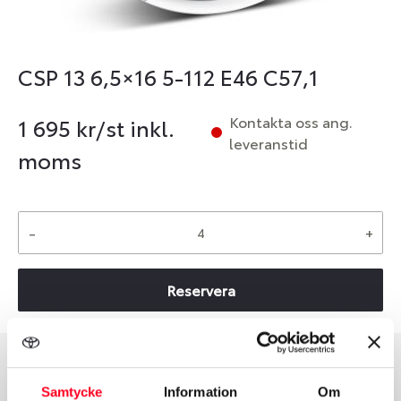
CSP 13 6,5×16 5-112 E46 C57,1
Kontakta oss ang.
1 695
kr/st inkl.
leveranstid
moms
-
+
Reservera
Group
Tum
Samtycke
Information
Om