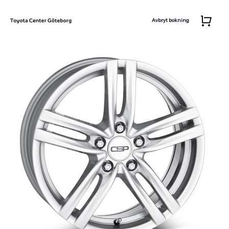
Avbryt bokning