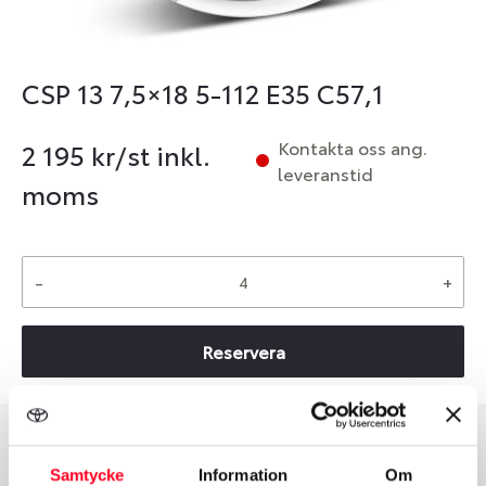
CSP 13 7,5×18 5-112 E35 C57,1
Kontakta oss ang.
2 195
kr/st inkl.
leveranstid
moms
-
+
Reservera
Group
Tum
Samtycke
Information
Om