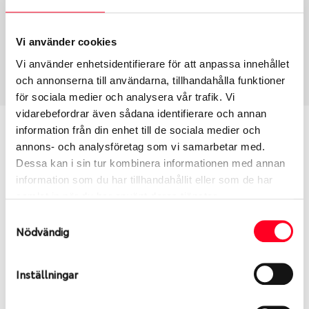
Fälg PV/C LM
18
Wheel offset
Centre Bore
35
57.1
Vi använder cookies
Centre Diameter
Art nummer
Vi använder enhetsidentifierare för att anpassa innehållet
112
8429
och annonserna till användarna, tillhandahålla funktioner
för sociala medier och analysera vår trafik. Vi
vidarebefordrar även sådana identifierare och annan
Passar denna fälg min bil?
information från din enhet till de sociala medier och
annons- och analysföretag som vi samarbetar med.
Dessa kan i sin tur kombinera informationen med annan
Ange registreringsnummer för att se om den fälg
information som du har tillhandahållit eller som de har
du valt passar din bilmodell. Se till att kolla en extra
samlat in när du har använt deras tjänster.
gång så att däck och fälg har samma dimensioner.
Ibland kan fälgen ha bytts ut under årens lopp och
Samtyckesval
Nödvändig
inte vara samma dimension som bilen hade ut från
fabrik.
Inställningar
S
Sök