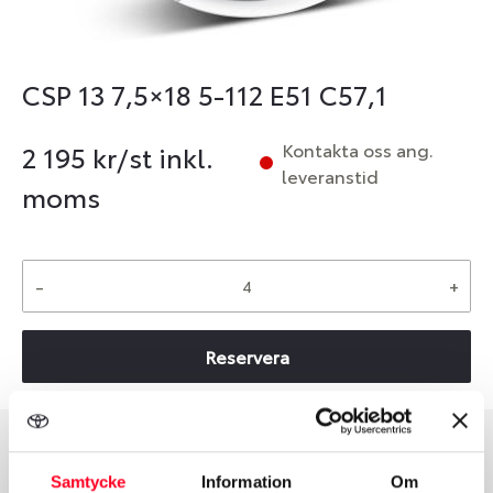
CSP 13 7,5×18 5-112 E51 C57,1
Kontakta oss ang.
2 195
kr/st inkl.
leveranstid
moms
-
+
Reservera
Group
Tum
Samtycke
Information
Om