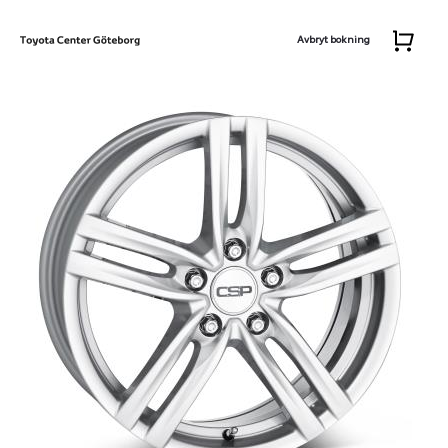
Avbryt bokning