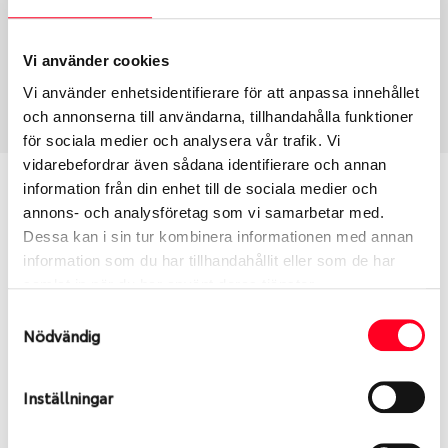
Fälg PV/C LM
18
Wheel offset
Centre Bore
51
57.1
Vi använder cookies
Centre Diameter
Art nummer
Vi använder enhetsidentifierare för att anpassa innehållet
112
7843
och annonserna till användarna, tillhandahålla funktioner
för sociala medier och analysera vår trafik. Vi
vidarebefordrar även sådana identifierare och annan
Passar denna fälg min bil?
information från din enhet till de sociala medier och
annons- och analysföretag som vi samarbetar med.
Dessa kan i sin tur kombinera informationen med annan
Ange registreringsnummer för att se om den fälg
information som du har tillhandahållit eller som de har
du valt passar din bilmodell. Se till att kolla en extra
samlat in när du har använt deras tjänster.
gång så att däck och fälg har samma dimensioner.
Ibland kan fälgen ha bytts ut under årens lopp och
Samtyckesval
Nödvändig
inte vara samma dimension som bilen hade ut från
fabrik.
Inställningar
S
Sök