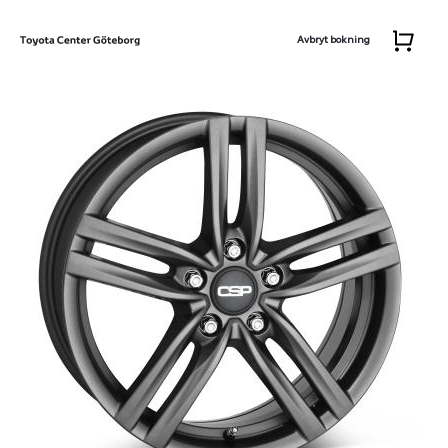
Avbryt bokning