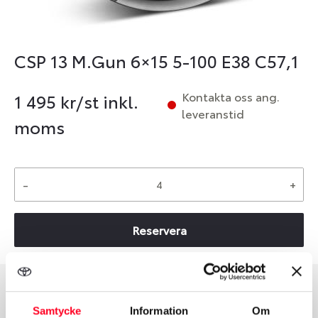
CSP 13 M.Gun 6×15 5-100 E38 C57,1
Kontakta oss ang.
1 495
kr/st inkl.
leveranstid
moms
-
+
Reservera
Group
Tum
Samtycke
Information
Om