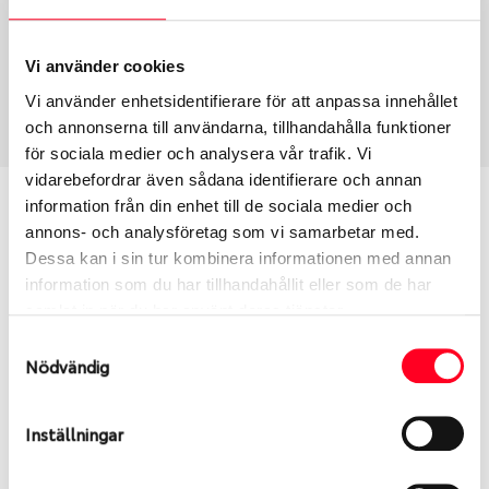
Fälg PV/C LM
15
Wheel offset
Centre Bore
38
57.1
Vi använder cookies
Centre Diameter
Art nummer
Vi använder enhetsidentifierare för att anpassa innehållet
100
8045
och annonserna till användarna, tillhandahålla funktioner
för sociala medier och analysera vår trafik. Vi
vidarebefordrar även sådana identifierare och annan
Passar denna fälg min bil?
information från din enhet till de sociala medier och
annons- och analysföretag som vi samarbetar med.
Dessa kan i sin tur kombinera informationen med annan
Ange registreringsnummer för att se om den fälg
information som du har tillhandahållit eller som de har
du valt passar din bilmodell. Se till att kolla en extra
samlat in när du har använt deras tjänster.
gång så att däck och fälg har samma dimensioner.
Ibland kan fälgen ha bytts ut under årens lopp och
Samtyckesval
Nödvändig
inte vara samma dimension som bilen hade ut från
fabrik.
Inställningar
S
Sök