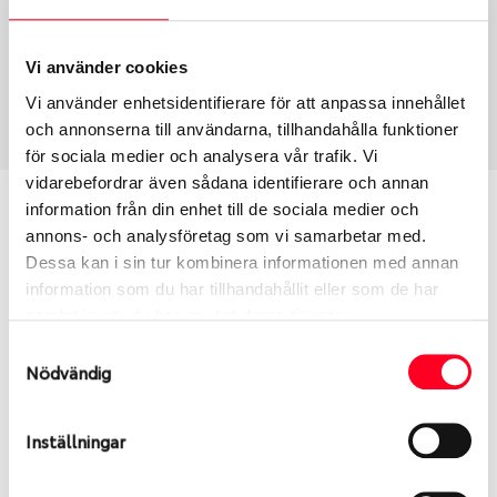
Fälg PV/C LM
15
Wheel offset
Centre Bore
35
54.1
Vi använder cookies
Centre Diameter
Art nummer
Vi använder enhetsidentifierare för att anpassa innehållet
100
8612
och annonserna till användarna, tillhandahålla funktioner
för sociala medier och analysera vår trafik. Vi
vidarebefordrar även sådana identifierare och annan
Passar denna fälg min bil?
information från din enhet till de sociala medier och
annons- och analysföretag som vi samarbetar med.
Dessa kan i sin tur kombinera informationen med annan
Ange registreringsnummer för att se om den fälg
information som du har tillhandahållit eller som de har
du valt passar din bilmodell. Se till att kolla en extra
samlat in när du har använt deras tjänster.
gång så att däck och fälg har samma dimensioner.
Ibland kan fälgen ha bytts ut under årens lopp och
Samtyckesval
Nödvändig
inte vara samma dimension som bilen hade ut från
fabrik.
Inställningar
S
Sök