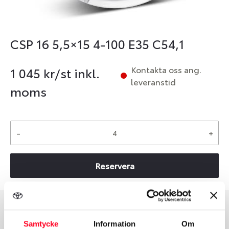
CSP 16 5,5×15 4-100 E35 C54,1
Kontakta oss ang.
1 045
kr/st inkl.
leveranstid
moms
-
+
Reservera
Group
Tum
Samtycke
Information
Om