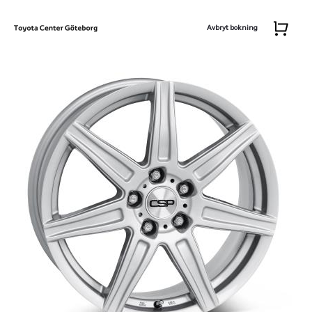
Avbryt bokning