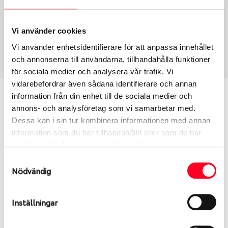
Fälg PV/C LM
15
Wheel offset
Centre Bore
39
56.5
Vi använder cookies
Centre Diameter
Art nummer
Vi använder enhetsidentifierare för att anpassa innehållet
100
8710
och annonserna till användarna, tillhandahålla funktioner
för sociala medier och analysera vår trafik. Vi
vidarebefordrar även sådana identifierare och annan
Passar denna fälg min bil?
information från din enhet till de sociala medier och
annons- och analysföretag som vi samarbetar med.
Dessa kan i sin tur kombinera informationen med annan
Ange registreringsnummer för att se om den fälg
information som du har tillhandahållit eller som de har
du valt passar din bilmodell. Se till att kolla en extra
samlat in när du har använt deras tjänster.
gång så att däck och fälg har samma dimensioner.
Ibland kan fälgen ha bytts ut under årens lopp och
Samtyckesval
Nödvändig
inte vara samma dimension som bilen hade ut från
fabrik.
Inställningar
S
Sök