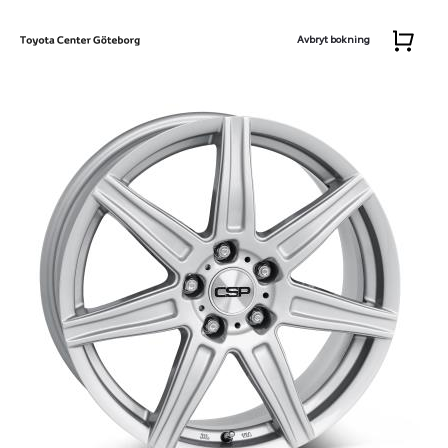
Avbryt bokning