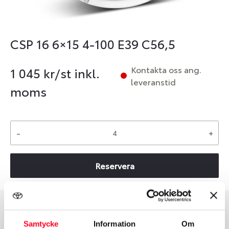
CSP 16 6×15 4-100 E39 C56,5
Kontakta oss ang.
1 045
kr/st inkl.
leveranstid
moms
-
+
Reservera
Group
Tum
Samtycke
Information
Om