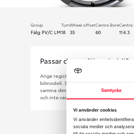
Group
Tum
Wheel offset
Centre Bore
Centre
Fälg PV/C LM
18
35
60
114.3
Passar denna fälg min bil?
Ange registreringsnummer för att se om d
bilmodell. Se till att kolla en extra gång 
samma dimensioner. Ibland kan fälgen ha
Samtycke
och inte vara samma dimension som bilen 
Vi använder cookies
Vi använder enhetsidentifierar
sociala medier och analysera 
till de sociala medier och a