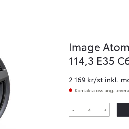
Image Atom
114,3 E35 C
2 169
kr/st inkl. 
Kontakta oss ang. lever
-
+