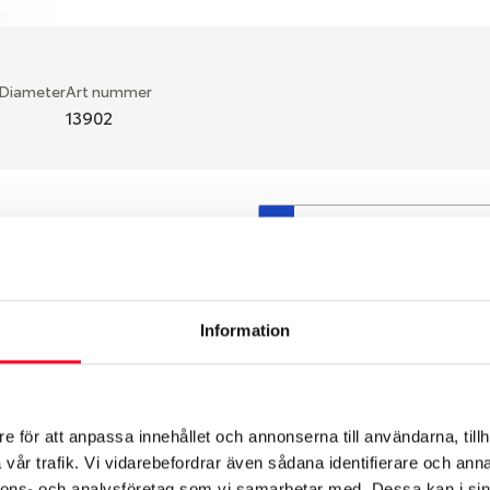
 Diameter
Art nummer
13902
S
en fälg du valt passar din
så att däck och fälg har
 bytts ut under årens lopp
Information
hade ut från fabrik.
e för att anpassa innehållet och annonserna till användarna, tillh
vår trafik. Vi vidarebefordrar även sådana identifierare och anna
nnons- och analysföretag som vi samarbetar med. Dessa kan i sin