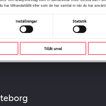
ialen
har tillhandahållit eller som de har samlat in när du har använt 
s oss levereras de direkt till någon av våra däckverkstäder 
ch tid för upphämtning eller service. När vi byter dina däck s
Inställningar
Statistik
Tillåt urval
öteborg