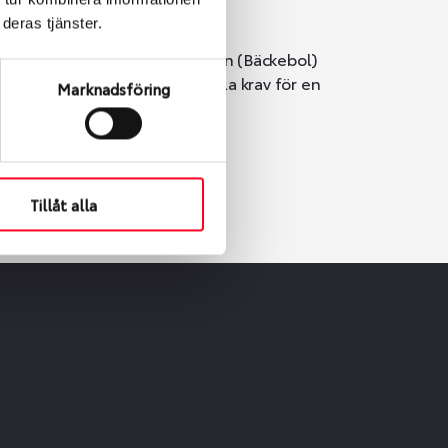
deras tjänster.
i Göteborg. Välj mellan Hisingen (Bäckebol)
er vi till att de uppfyller alla krav för en
Marknadsföring
Tillåt alla