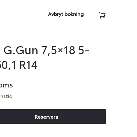
Avbryt bokning
 G.Gun 7,5×18 5-
60,1 R14
moms
anstid
Reservera