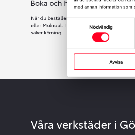
Boka och hämta hos Däckspec
med annan information som du 
När du beställer dina nya däck eller fälgar ho
Samtyckesval
eller Mölndal. I beställningen anger du datum o
Nödvändig
säker körning.
Avvisa
Våra verkstäder i G