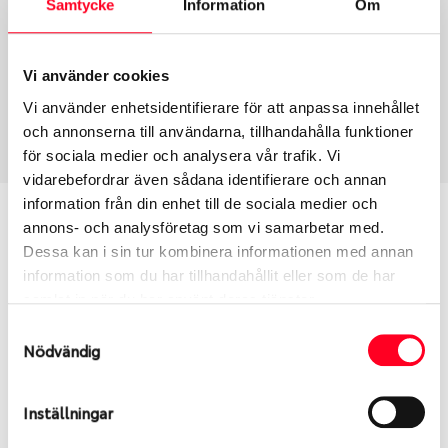
Samtycke
Information
Om
Group
Tum
Fälg PV/C LM
17
Wheel offset
Centre Bore
Vi använder cookies
48
56.1
Vi använder enhetsidentifierare för att anpassa innehållet
Centre Diameter
Art nummer
och annonserna till användarna, tillhandahålla funktioner
114.3
6471
för sociala medier och analysera vår trafik. Vi
vidarebefordrar även sådana identifierare och annan
information från din enhet till de sociala medier och
Passar denna fälg min bil?
annons- och analysföretag som vi samarbetar med.
Dessa kan i sin tur kombinera informationen med annan
Ange registreringsnummer för att se om den fälg
information som du har tillhandahållit eller som de har
du valt passar din bilmodell. Se till att kolla en extra
samlat in när du har använt deras tjänster.
gång så att däck och fälg har samma dimensioner.
Samtyckesval
Ibland kan fälgen ha bytts ut under årens lopp och
Nödvändig
inte vara samma dimension som bilen hade ut från
fabrik.
Inställningar