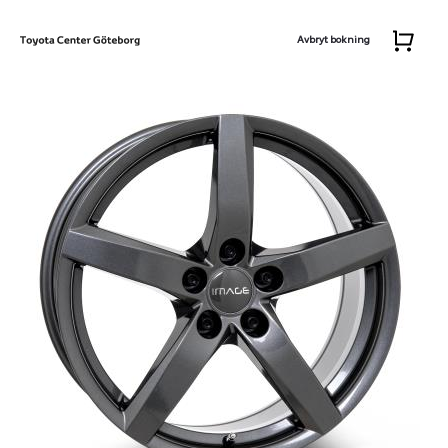
Avbryt bokning