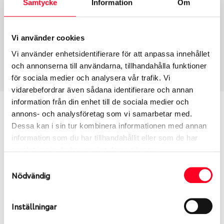
Samtycke
Information
Om
Group
Tum
Fälg PV/C LM
20
Wheel offset
Centre Bore
Vi använder cookies
40
66.46
Vi använder enhetsidentifierare för att anpassa innehållet
Centre Diameter
Art nummer
och annonserna till användarna, tillhandahålla funktioner
112
6500
för sociala medier och analysera vår trafik. Vi
vidarebefordrar även sådana identifierare och annan
information från din enhet till de sociala medier och
Passar denna fälg min bil?
annons- och analysföretag som vi samarbetar med.
Dessa kan i sin tur kombinera informationen med annan
Ange registreringsnummer för att se om den fälg
information som du har tillhandahållit eller som de har
du valt passar din bilmodell. Se till att kolla en extra
samlat in när du har använt deras tjänster.
gång så att däck och fälg har samma dimensioner.
Samtyckesval
Ibland kan fälgen ha bytts ut under årens lopp och
Nödvändig
inte vara samma dimension som bilen hade ut från
fabrik.
Inställningar