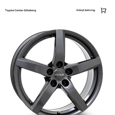
Avbryt bokning