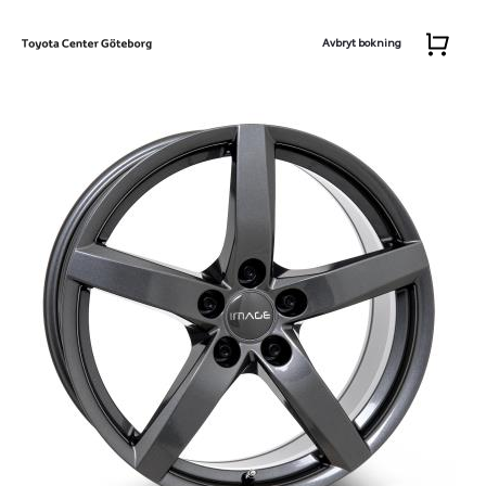
Avbryt bokning