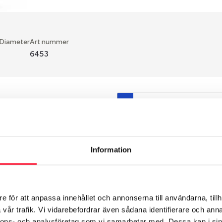
 Diameter
Art nummer
6453
S
en fälg du valt passar din
så att däck och fälg har
 bytts ut under årens lopp
Information
hade ut från fabrik.
e för att anpassa innehållet och annonserna till användarna, tillh
vår trafik. Vi vidarebefordrar även sådana identifierare och anna
nnons- och analysföretag som vi samarbetar med. Dessa kan i sin