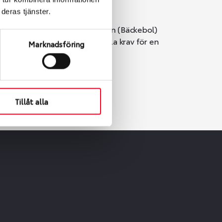
deras tjänster.
i Göteborg. Välj mellan Hisingen (Bäckebol)
er vi till att de uppfyller alla krav för en
Marknadsföring
Tillåt alla