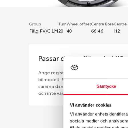
Group
Tum
Wheel offset
Centre Bore
Centre
Fälg PV/C LM
20
40
66.46
112
Passar denna fälg min bil?
Ange registreringsnummer för att se om d
bilmodell. Se till att kolla en extra gång 
samma dimensioner. Ibland kan fälgen ha
Samtycke
och inte vara samma dimension som bilen 
Vi använder cookies
Vi använder enhetsidentifierar
sociala medier och analysera 
till de sociala medier och a