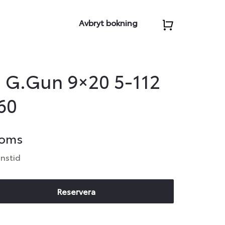
Avbryt bokning
 G.Gun 9×20 5-112
60
moms
anstid
Reservera