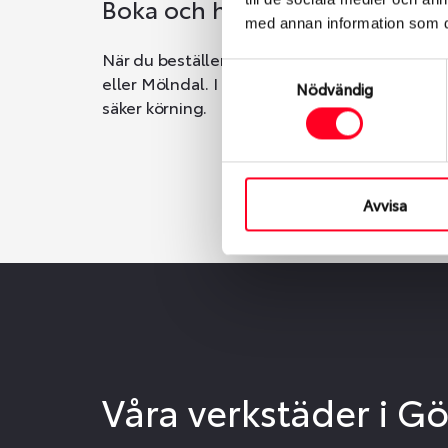
Boka och hämta hos Däckspec
med annan information som du 
När du beställer dina nya däck eller fälgar ho
Samtyckesval
eller Mölndal. I beställningen anger du datum o
Nödvändig
säker körning.
Avvisa
Våra verkstäder i G