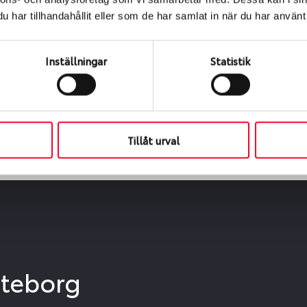
ialen
har tillhandahållit eller som de har samlat in när du har använt 
s oss levereras de direkt till någon av våra däckverkstäder 
ch tid för upphämtning eller service. När vi byter dina däck s
Inställningar
Statistik
Tillåt urval
öteborg