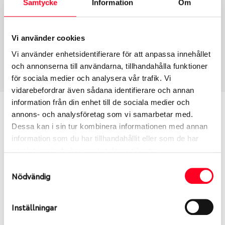
Samtycke
Information
Om
Group
Tum
Fälg PV/C LM
20
Wheel offset
Centre Bore
Vi använder cookies
42
57.06
Vi använder enhetsidentifierare för att anpassa innehållet
Centre Diameter
Art nummer
och annonserna till användarna, tillhandahålla funktioner
112
6393
för sociala medier och analysera vår trafik. Vi
vidarebefordrar även sådana identifierare och annan
information från din enhet till de sociala medier och
Passar denna fälg min bil?
annons- och analysföretag som vi samarbetar med.
Dessa kan i sin tur kombinera informationen med annan
Ange registreringsnummer för att se om den fälg
information som du har tillhandahållit eller som de har
du valt passar din bilmodell. Se till att kolla en extra
samlat in när du har använt deras tjänster.
gång så att däck och fälg har samma dimensioner.
Samtyckesval
Ibland kan fälgen ha bytts ut under årens lopp och
Nödvändig
inte vara samma dimension som bilen hade ut från
fabrik.
Inställningar