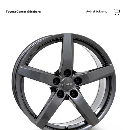
Avbryt bokning