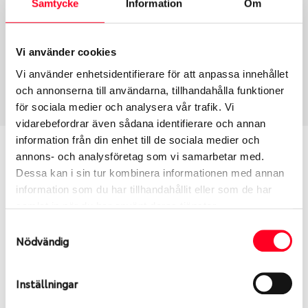
Samtycke
Information
Om
Group
Tum
Fälg PV/C LM
15
Wheel offset
Centre Bore
Vi använder cookies
45
61.4
Vi använder enhetsidentifierare för att anpassa innehållet
Centre Diameter
Art nummer
och annonserna till användarna, tillhandahålla funktioner
114.3
13894
för sociala medier och analysera vår trafik. Vi
vidarebefordrar även sådana identifierare och annan
information från din enhet till de sociala medier och
Passar denna fälg min bil?
annons- och analysföretag som vi samarbetar med.
Dessa kan i sin tur kombinera informationen med annan
Ange registreringsnummer för att se om den fälg
information som du har tillhandahållit eller som de har
du valt passar din bilmodell. Se till att kolla en extra
samlat in när du har använt deras tjänster.
gång så att däck och fälg har samma dimensioner.
Samtyckesval
Ibland kan fälgen ha bytts ut under årens lopp och
Nödvändig
inte vara samma dimension som bilen hade ut från
fabrik.
Inställningar