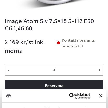
Image Atom Slv 7,5×18 5-112 E50
C66,46 60
Kontakta oss ang.
2 169
kr/st inkl.
leveranstid
moms
-
+
Reservera