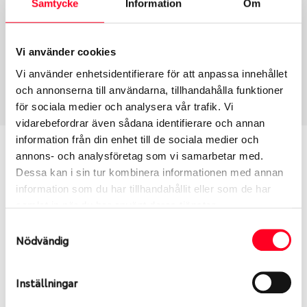
Samtycke
Information
Om
Group
Tum
Fälg PV/C LM
18
Wheel offset
Centre Bore
Vi använder cookies
50
66.46
Vi använder enhetsidentifierare för att anpassa innehållet
Centre Diameter
Art nummer
och annonserna till användarna, tillhandahålla funktioner
112
13892
för sociala medier och analysera vår trafik. Vi
vidarebefordrar även sådana identifierare och annan
information från din enhet till de sociala medier och
Passar denna fälg min bil?
annons- och analysföretag som vi samarbetar med.
Dessa kan i sin tur kombinera informationen med annan
Ange registreringsnummer för att se om den fälg
information som du har tillhandahållit eller som de har
du valt passar din bilmodell. Se till att kolla en extra
samlat in när du har använt deras tjänster.
gång så att däck och fälg har samma dimensioner.
Samtyckesval
Ibland kan fälgen ha bytts ut under årens lopp och
Nödvändig
inte vara samma dimension som bilen hade ut från
fabrik.
Inställningar