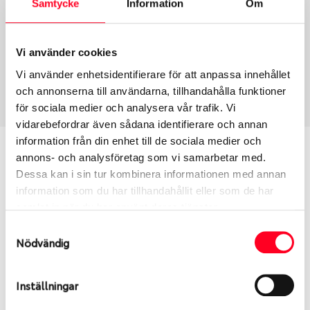
Samtycke
Information
Om
Group
Tum
Fälg PV/C LM
18
Wheel offset
Centre Bore
Vi använder cookies
35
60
Vi använder enhetsidentifierare för att anpassa innehållet
Centre Diameter
Art nummer
och annonserna till användarna, tillhandahålla funktioner
114.3
13915
för sociala medier och analysera vår trafik. Vi
vidarebefordrar även sådana identifierare och annan
information från din enhet till de sociala medier och
Passar denna fälg min bil?
annons- och analysföretag som vi samarbetar med.
Dessa kan i sin tur kombinera informationen med annan
Ange registreringsnummer för att se om den fälg
information som du har tillhandahållit eller som de har
du valt passar din bilmodell. Se till att kolla en extra
samlat in när du har använt deras tjänster.
gång så att däck och fälg har samma dimensioner.
Samtyckesval
Ibland kan fälgen ha bytts ut under årens lopp och
Nödvändig
inte vara samma dimension som bilen hade ut från
fabrik.
Inställningar