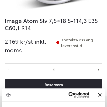
Image Atom Slv 7,5×18 5-114,3 E35
C60,1 R14
Kontakta oss ang.
2 169
kr/st inkl.
leveranstid
moms
-
+
Reservera