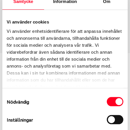
Samtycke
Information
Om
Group
Tum
Fälg PV/C LM
20
Wheel offset
Centre Bore
Vi använder cookies
50
63.3
Vi använder enhetsidentifierare för att anpassa innehållet
Centre Diameter
Art nummer
och annonserna till användarna, tillhandahålla funktioner
108
6404
för sociala medier och analysera vår trafik. Vi
vidarebefordrar även sådana identifierare och annan
information från din enhet till de sociala medier och
Passar denna fälg min bil?
annons- och analysföretag som vi samarbetar med.
Dessa kan i sin tur kombinera informationen med annan
Ange registreringsnummer för att se om den fälg
information som du har tillhandahållit eller som de har
du valt passar din bilmodell. Se till att kolla en extra
samlat in när du har använt deras tjänster.
gång så att däck och fälg har samma dimensioner.
Samtyckesval
Ibland kan fälgen ha bytts ut under årens lopp och
Nödvändig
inte vara samma dimension som bilen hade ut från
fabrik.
Inställningar