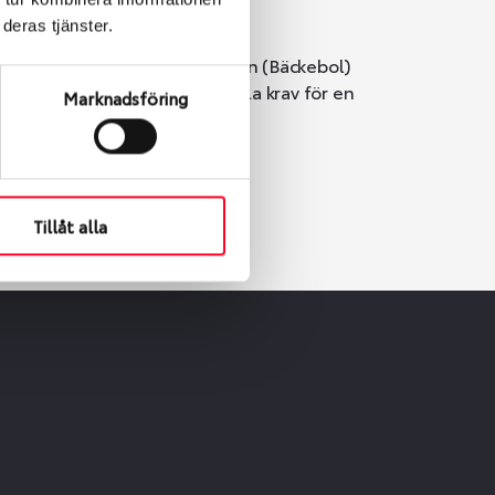
deras tjänster.
i Göteborg. Välj mellan Hisingen (Bäckebol)
er vi till att de uppfyller alla krav för en
Marknadsföring
Tillåt alla