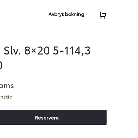
Avbryt bokning
Slv. 8×20 5-114,3
0
moms
anstid
Reservera