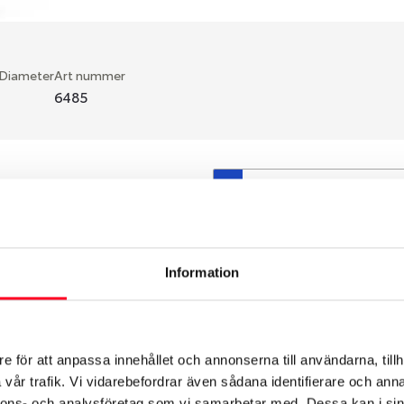
 Diameter
Art nummer
6485
S
en fälg du valt passar din
så att däck och fälg har
 bytts ut under årens lopp
Information
hade ut från fabrik.
e för att anpassa innehållet och annonserna till användarna, tillh
vår trafik. Vi vidarebefordrar även sådana identifierare och anna
nnons- och analysföretag som vi samarbetar med. Dessa kan i sin