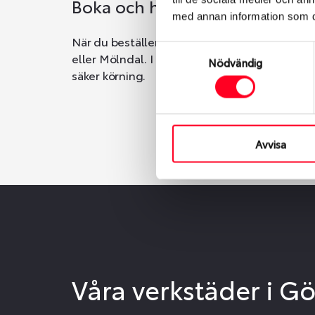
Boka och hämta hos Däckspec
med annan information som du 
När du beställer dina nya däck eller fälgar ho
Samtyckesval
eller Mölndal. I beställningen anger du datum o
Nödvändig
säker körning.
Avvisa
Våra verkstäder i G