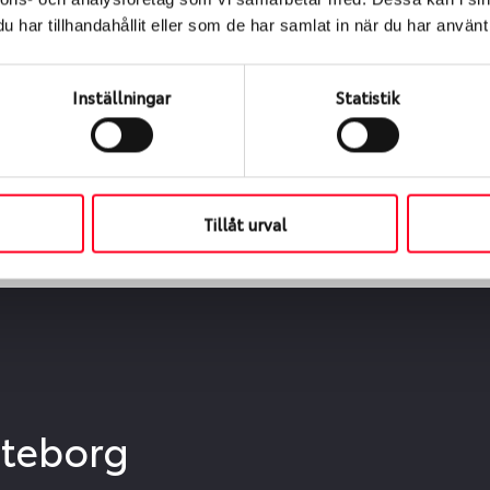
ialen
har tillhandahållit eller som de har samlat in när du har använt 
s oss levereras de direkt till någon av våra däckverkstäder 
ch tid för upphämtning eller service. När vi byter dina däck s
Inställningar
Statistik
Tillåt urval
öteborg