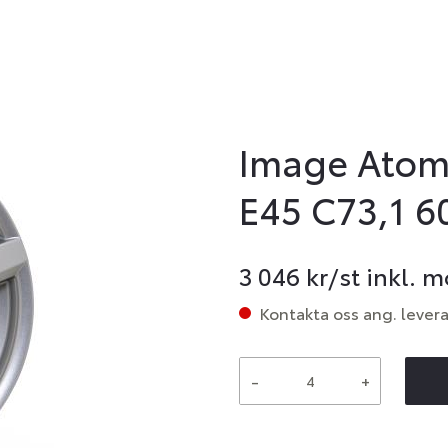
Image Atom 
E45 C73,1 6
3 046
kr/st inkl. 
Kontakta oss ang. lever
-
+