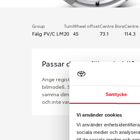
Group
Tum
Wheel offset
Centre Bore
Centre
Fälg PV/C LM
20
45
73.1
114.3
Passar denna fälg min bil?
Ange registreringsnummer för att se om d
bilmodell. Se till att kolla en extra gång 
samma dimensioner. Ibland kan fälgen ha
Samtycke
och inte vara samma dimension som bilen 
Vi använder cookies
Vi använder enhetsidentifierar
sociala medier och analysera 
till de sociala medier och a