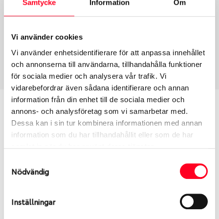
Samtycke
Information
Om
Group
Tum
Fälg PV/C LM
20
Wheel offset
Centre Bore
Vi använder cookies
28
66.5
Vi använder enhetsidentifierare för att anpassa innehållet
Centre Diameter
Art nummer
och annonserna till användarna, tillhandahålla funktioner
112
13958
för sociala medier och analysera vår trafik. Vi
vidarebefordrar även sådana identifierare och annan
information från din enhet till de sociala medier och
Passar denna fälg min bil?
annons- och analysföretag som vi samarbetar med.
Dessa kan i sin tur kombinera informationen med annan
Ange registreringsnummer för att se om den fälg
information som du har tillhandahållit eller som de har
du valt passar din bilmodell. Se till att kolla en extra
samlat in när du har använt deras tjänster.
gång så att däck och fälg har samma dimensioner.
Samtyckesval
Ibland kan fälgen ha bytts ut under årens lopp och
Nödvändig
inte vara samma dimension som bilen hade ut från
fabrik.
Inställningar