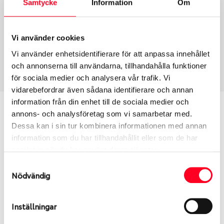
Samtycke
Information
Om
Group
Tum
Fälg PV/C LM
16
Wheel offset
Centre Bore
Vi använder cookies
45
67.06
Vi använder enhetsidentifierare för att anpassa innehållet
Centre Diameter
Art nummer
och annonserna till användarna, tillhandahålla funktioner
114.3
13969
för sociala medier och analysera vår trafik. Vi
vidarebefordrar även sådana identifierare och annan
information från din enhet till de sociala medier och
Passar denna fälg min bil?
annons- och analysföretag som vi samarbetar med.
Dessa kan i sin tur kombinera informationen med annan
Ange registreringsnummer för att se om den fälg
information som du har tillhandahållit eller som de har
du valt passar din bilmodell. Se till att kolla en extra
samlat in när du har använt deras tjänster.
gång så att däck och fälg har samma dimensioner.
Samtyckesval
Ibland kan fälgen ha bytts ut under årens lopp och
Nödvändig
inte vara samma dimension som bilen hade ut från
fabrik.
Inställningar