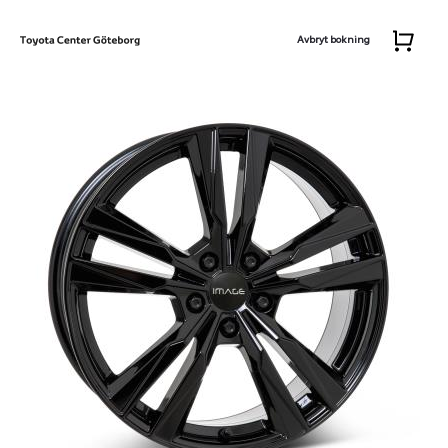
Avbryt bokning