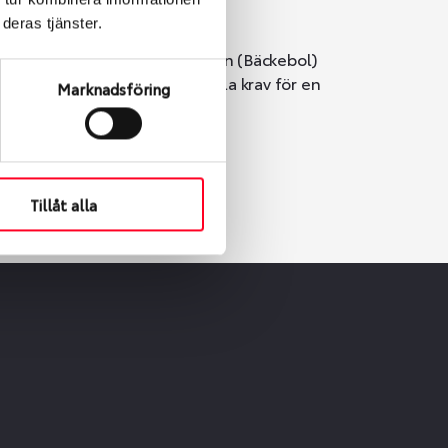
deras tjänster.
i Göteborg. Välj mellan Hisingen (Bäckebol)
er vi till att de uppfyller alla krav för en
Marknadsföring
Tillåt alla