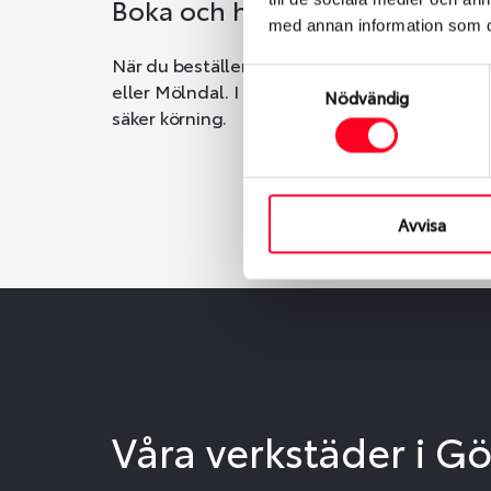
Boka och hämta hos Däckspec
med annan information som du 
När du beställer dina nya däck eller fälgar ho
Samtyckesval
eller Mölndal. I beställningen anger du datum o
Nödvändig
säker körning.
Avvisa
Våra verkstäder i G