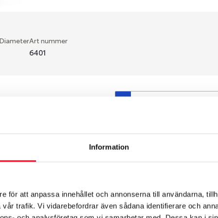
 Diameter
Art nummer
6401
S
en fälg du valt passar din
så att däck och fälg har
 bytts ut under årens lopp
Information
hade ut från fabrik.
e för att anpassa innehållet och annonserna till användarna, tillh
vår trafik. Vi vidarebefordrar även sådana identifierare och anna
nnons- och analysföretag som vi samarbetar med. Dessa kan i sin