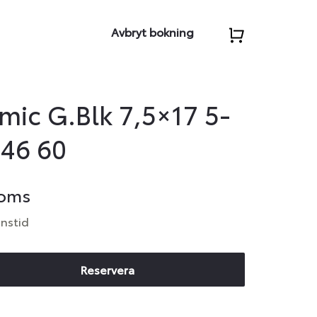
Avbryt bokning
ic G.Blk 7,5×17 5-
,46 60
moms
anstid
Reservera