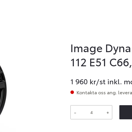
Image Dynam
112 E51 C66
1 960
kr/st inkl. 
Kontakta oss ang. lever
-
+