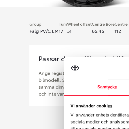
Group
Tum
Wheel offset
Centre Bore
Centre
Fälg PV/C LM
17
51
66.46
112
Passar denna fälg min bil?
Ange registreringsnummer för att se om d
bilmodell. Se till att kolla en extra gång 
samma dimensioner. Ibland kan fälgen ha
Samtycke
och inte vara samma dimension som bilen 
Vi använder cookies
Vi använder enhetsidentifierar
sociala medier och analysera 
till de sociala medier och a