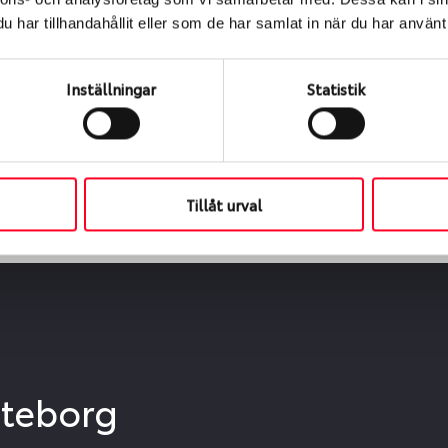
ialen
har tillhandahållit eller som de har samlat in när du har använt 
s oss levereras de direkt till någon av våra däckverkstäder 
ch tid för upphämtning eller service. När vi byter dina däck s
Inställningar
Statistik
Tillåt urval
öteborg