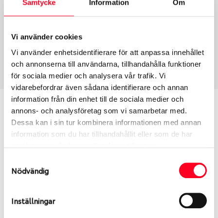
Samtycke
Information
Om
Group
Tum
Fälg PV/C LM
18
Wheel offset
Centre Bore
Vi använder cookies
45
63.3
Vi använder enhetsidentifierare för att anpassa innehållet
Centre Diameter
Art nummer
och annonserna till användarna, tillhandahålla funktioner
108
6476
för sociala medier och analysera vår trafik. Vi
vidarebefordrar även sådana identifierare och annan
information från din enhet till de sociala medier och
Passar denna fälg min bil?
annons- och analysföretag som vi samarbetar med.
Dessa kan i sin tur kombinera informationen med annan
Ange registreringsnummer för att se om den fälg
information som du har tillhandahållit eller som de har
du valt passar din bilmodell. Se till att kolla en extra
samlat in när du har använt deras tjänster.
gång så att däck och fälg har samma dimensioner.
Samtyckesval
Ibland kan fälgen ha bytts ut under årens lopp och
Nödvändig
inte vara samma dimension som bilen hade ut från
fabrik.
Inställningar