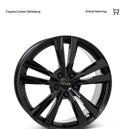
Avbryt bokning