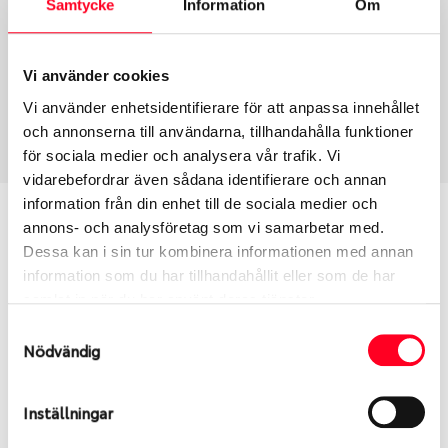
Samtycke
Information
Om
Group
Tum
Fälg PV/C LM
18
Wheel offset
Centre Bore
Vi använder cookies
25
66.46
Vi använder enhetsidentifierare för att anpassa innehållet
Centre Diameter
Art nummer
och annonserna till användarna, tillhandahålla funktioner
112
6477
för sociala medier och analysera vår trafik. Vi
vidarebefordrar även sådana identifierare och annan
information från din enhet till de sociala medier och
Passar denna fälg min bil?
annons- och analysföretag som vi samarbetar med.
Dessa kan i sin tur kombinera informationen med annan
Ange registreringsnummer för att se om den fälg
information som du har tillhandahållit eller som de har
du valt passar din bilmodell. Se till att kolla en extra
samlat in när du har använt deras tjänster.
gång så att däck och fälg har samma dimensioner.
Samtyckesval
Ibland kan fälgen ha bytts ut under årens lopp och
Nödvändig
inte vara samma dimension som bilen hade ut från
fabrik.
Inställningar