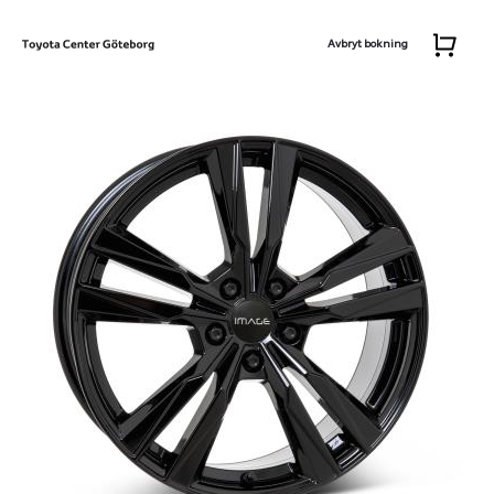
Avbryt bokning