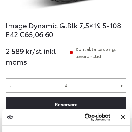
Image Dynamic G.Blk 7,5×19 5-108
E42 C65,06 60
Kontakta oss ang.
2 589
kr/st inkl.
leveranstid
moms
-
+
Reservera