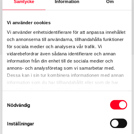
Samtycke
Information
Om
Group
Tum
Fälg PV/C LM
19
Wheel offset
Centre Bore
Vi använder cookies
42
65.06
Vi använder enhetsidentifierare för att anpassa innehållet
Centre Diameter
Art nummer
och annonserna till användarna, tillhandahålla funktioner
108
6508
för sociala medier och analysera vår trafik. Vi
vidarebefordrar även sådana identifierare och annan
information från din enhet till de sociala medier och
Passar denna fälg min bil?
annons- och analysföretag som vi samarbetar med.
Dessa kan i sin tur kombinera informationen med annan
Ange registreringsnummer för att se om den fälg
information som du har tillhandahållit eller som de har
du valt passar din bilmodell. Se till att kolla en extra
samlat in när du har använt deras tjänster.
gång så att däck och fälg har samma dimensioner.
Samtyckesval
Ibland kan fälgen ha bytts ut under årens lopp och
Nödvändig
inte vara samma dimension som bilen hade ut från
fabrik.
Inställningar