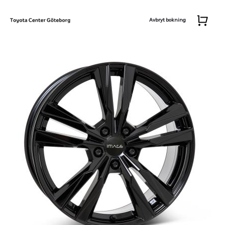
Avbryt bokning