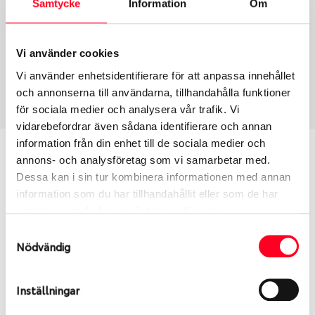
Samtycke
Information
Om
Group
Tum
Fälg PV/C LM
19
Wheel offset
Centre Bore
Vi använder cookies
50.5
63.3
Vi använder enhetsidentifierare för att anpassa innehållet
Centre Diameter
Art nummer
och annonserna till användarna, tillhandahålla funktioner
108
6510
för sociala medier och analysera vår trafik. Vi
vidarebefordrar även sådana identifierare och annan
information från din enhet till de sociala medier och
Passar denna fälg min bil?
annons- och analysföretag som vi samarbetar med.
Dessa kan i sin tur kombinera informationen med annan
Ange registreringsnummer för att se om den fälg
information som du har tillhandahållit eller som de har
du valt passar din bilmodell. Se till att kolla en extra
samlat in när du har använt deras tjänster.
gång så att däck och fälg har samma dimensioner.
Samtyckesval
Ibland kan fälgen ha bytts ut under årens lopp och
Nödvändig
inte vara samma dimension som bilen hade ut från
fabrik.
Inställningar