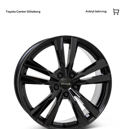
Avbryt bokning