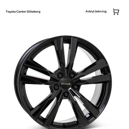
Avbryt bokning