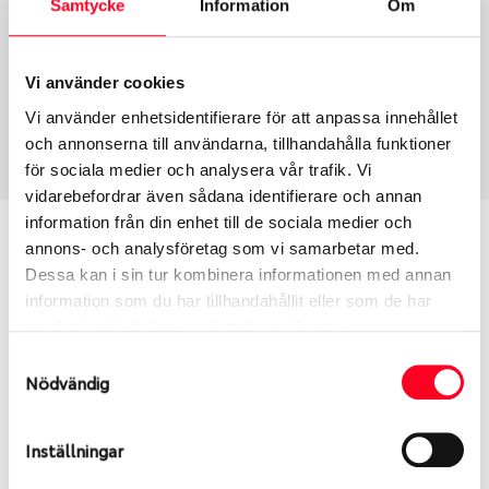
Samtycke
Information
Om
Group
Tum
Fälg PV/C LM
16
Wheel offset
Centre Bore
Vi använder cookies
40
65.06
Vi använder enhetsidentifierare för att anpassa innehållet
Centre Diameter
Art nummer
och annonserna till användarna, tillhandahålla funktioner
108
6410
för sociala medier och analysera vår trafik. Vi
vidarebefordrar även sådana identifierare och annan
information från din enhet till de sociala medier och
Passar denna fälg min bil?
annons- och analysföretag som vi samarbetar med.
Dessa kan i sin tur kombinera informationen med annan
Ange registreringsnummer för att se om den fälg
information som du har tillhandahållit eller som de har
du valt passar din bilmodell. Se till att kolla en extra
samlat in när du har använt deras tjänster.
gång så att däck och fälg har samma dimensioner.
Samtyckesval
Ibland kan fälgen ha bytts ut under årens lopp och
Nödvändig
inte vara samma dimension som bilen hade ut från
fabrik.
Inställningar