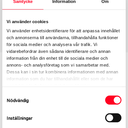
Samtycke
Information
Om
Group
Tum
Fälg PV/C LM
16
Wheel offset
Centre Bore
Vi använder cookies
40
60.05
Vi använder enhetsidentifierare för att anpassa innehållet
Centre Diameter
Art nummer
och annonserna till användarna, tillhandahålla funktioner
114.3
6374
för sociala medier och analysera vår trafik. Vi
vidarebefordrar även sådana identifierare och annan
information från din enhet till de sociala medier och
Passar denna fälg min bil?
annons- och analysföretag som vi samarbetar med.
Dessa kan i sin tur kombinera informationen med annan
Ange registreringsnummer för att se om den fälg
information som du har tillhandahållit eller som de har
du valt passar din bilmodell. Se till att kolla en extra
samlat in när du har använt deras tjänster.
gång så att däck och fälg har samma dimensioner.
Samtyckesval
Ibland kan fälgen ha bytts ut under årens lopp och
Nödvändig
inte vara samma dimension som bilen hade ut från
fabrik.
Inställningar