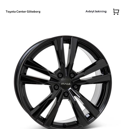
Avbryt bokning