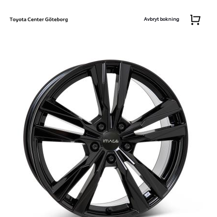
Avbryt bokning