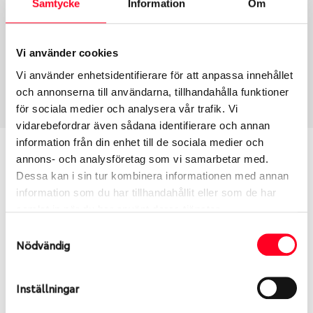
Samtycke
Information
Om
Group
Tum
Fälg PV/C LM
17
Wheel offset
Centre Bore
Vi använder cookies
50
60.05
Vi använder enhetsidentifierare för att anpassa innehållet
Centre Diameter
Art nummer
och annonserna till användarna, tillhandahålla funktioner
114.3
6487
för sociala medier och analysera vår trafik. Vi
vidarebefordrar även sådana identifierare och annan
information från din enhet till de sociala medier och
Passar denna fälg min bil?
annons- och analysföretag som vi samarbetar med.
Dessa kan i sin tur kombinera informationen med annan
Ange registreringsnummer för att se om den fälg
information som du har tillhandahållit eller som de har
du valt passar din bilmodell. Se till att kolla en extra
samlat in när du har använt deras tjänster.
gång så att däck och fälg har samma dimensioner.
Samtyckesval
Ibland kan fälgen ha bytts ut under årens lopp och
Nödvändig
inte vara samma dimension som bilen hade ut från
fabrik.
Inställningar