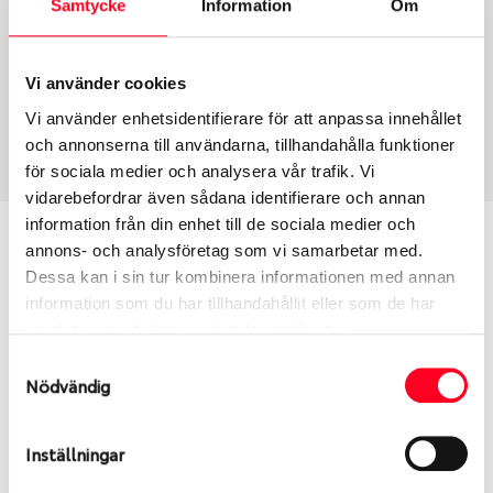
Samtycke
Information
Om
Group
Tum
Fälg PV/C LM
16
Wheel offset
Centre Bore
Vi använder cookies
40
57.06
Vi använder enhetsidentifierare för att anpassa innehållet
Centre Diameter
Art nummer
och annonserna till användarna, tillhandahålla funktioner
100
6506
för sociala medier och analysera vår trafik. Vi
vidarebefordrar även sådana identifierare och annan
information från din enhet till de sociala medier och
Passar denna fälg min bil?
annons- och analysföretag som vi samarbetar med.
Dessa kan i sin tur kombinera informationen med annan
Ange registreringsnummer för att se om den fälg
information som du har tillhandahållit eller som de har
du valt passar din bilmodell. Se till att kolla en extra
samlat in när du har använt deras tjänster.
gång så att däck och fälg har samma dimensioner.
Samtyckesval
Ibland kan fälgen ha bytts ut under årens lopp och
Nödvändig
inte vara samma dimension som bilen hade ut från
fabrik.
Inställningar