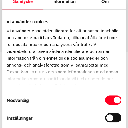
Samtycke
Information
Om
Group
Tum
Fälg PV/C LM
16
Wheel offset
Centre Bore
Vi använder cookies
40
66.06
Vi använder enhetsidentifierare för att anpassa innehållet
Centre Diameter
Art nummer
och annonserna till användarna, tillhandahålla funktioner
114.3
6395
för sociala medier och analysera vår trafik. Vi
vidarebefordrar även sådana identifierare och annan
information från din enhet till de sociala medier och
Passar denna fälg min bil?
annons- och analysföretag som vi samarbetar med.
Dessa kan i sin tur kombinera informationen med annan
Ange registreringsnummer för att se om den fälg
information som du har tillhandahållit eller som de har
du valt passar din bilmodell. Se till att kolla en extra
samlat in när du har använt deras tjänster.
gång så att däck och fälg har samma dimensioner.
Samtyckesval
Ibland kan fälgen ha bytts ut under årens lopp och
Nödvändig
inte vara samma dimension som bilen hade ut från
fabrik.
Inställningar