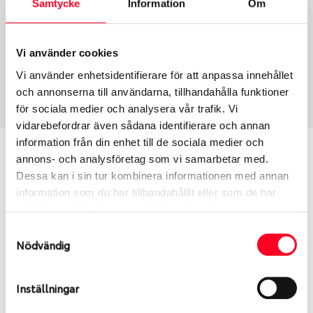
Samtycke
Information
Om
Group
Tum
Fälg PV/C LM
17
Wheel offset
Centre Bore
Vi använder cookies
36
66.46
Vi använder enhetsidentifierare för att anpassa innehållet
Centre Diameter
Art nummer
och annonserna till användarna, tillhandahålla funktioner
112
6425
för sociala medier och analysera vår trafik. Vi
vidarebefordrar även sådana identifierare och annan
information från din enhet till de sociala medier och
Passar denna fälg min bil?
annons- och analysföretag som vi samarbetar med.
Dessa kan i sin tur kombinera informationen med annan
Ange registreringsnummer för att se om den fälg
information som du har tillhandahållit eller som de har
du valt passar din bilmodell. Se till att kolla en extra
samlat in när du har använt deras tjänster.
gång så att däck och fälg har samma dimensioner.
Samtyckesval
Ibland kan fälgen ha bytts ut under årens lopp och
Nödvändig
inte vara samma dimension som bilen hade ut från
fabrik.
Inställningar