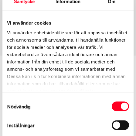
Samtycke
Information
Om
Group
Tum
Fälg PV/C LM
17
Wheel offset
Centre Bore
Vi använder cookies
46
57.06
Vi använder enhetsidentifierare för att anpassa innehållet
Centre Diameter
Art nummer
och annonserna till användarna, tillhandahålla funktioner
112
6369
för sociala medier och analysera vår trafik. Vi
vidarebefordrar även sådana identifierare och annan
information från din enhet till de sociala medier och
Passar denna fälg min bil?
annons- och analysföretag som vi samarbetar med.
Dessa kan i sin tur kombinera informationen med annan
Ange registreringsnummer för att se om den fälg
information som du har tillhandahållit eller som de har
du valt passar din bilmodell. Se till att kolla en extra
samlat in när du har använt deras tjänster.
gång så att däck och fälg har samma dimensioner.
Samtyckesval
Ibland kan fälgen ha bytts ut under årens lopp och
Nödvändig
inte vara samma dimension som bilen hade ut från
fabrik.
Inställningar