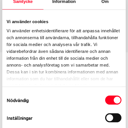
Samtycke
Information
Om
Group
Tum
Fälg PV/C LM
18
Wheel offset
Centre Bore
Vi använder cookies
48
57.06
Vi använder enhetsidentifierare för att anpassa innehållet
Centre Diameter
Art nummer
och annonserna till användarna, tillhandahålla funktioner
112
6377
för sociala medier och analysera vår trafik. Vi
vidarebefordrar även sådana identifierare och annan
information från din enhet till de sociala medier och
Passar denna fälg min bil?
annons- och analysföretag som vi samarbetar med.
Dessa kan i sin tur kombinera informationen med annan
Ange registreringsnummer för att se om den fälg
information som du har tillhandahållit eller som de har
du valt passar din bilmodell. Se till att kolla en extra
samlat in när du har använt deras tjänster.
gång så att däck och fälg har samma dimensioner.
Samtyckesval
Ibland kan fälgen ha bytts ut under årens lopp och
Nödvändig
inte vara samma dimension som bilen hade ut från
fabrik.
Inställningar