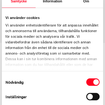
Samtycke
Information
Om
Group
Tum
Fälg PV/C LM
19
Wheel offset
Centre Bore
Vi använder cookies
54.5
67.06
Vi använder enhetsidentifierare för att anpassa innehållet
Centre Diameter
Art nummer
och annonserna till användarna, tillhandahålla funktioner
114.3
6465
för sociala medier och analysera vår trafik. Vi
vidarebefordrar även sådana identifierare och annan
information från din enhet till de sociala medier och
Passar denna fälg min bil?
annons- och analysföretag som vi samarbetar med.
Dessa kan i sin tur kombinera informationen med annan
Ange registreringsnummer för att se om den fälg
information som du har tillhandahållit eller som de har
du valt passar din bilmodell. Se till att kolla en extra
samlat in när du har använt deras tjänster.
gång så att däck och fälg har samma dimensioner.
Samtyckesval
Ibland kan fälgen ha bytts ut under årens lopp och
Nödvändig
inte vara samma dimension som bilen hade ut från
fabrik.
Inställningar