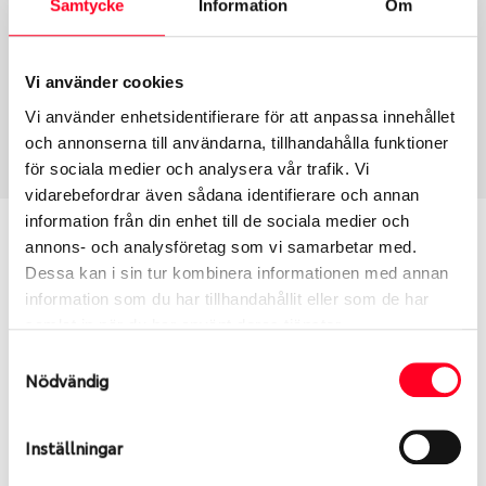
Samtycke
Information
Om
Group
Tum
Fälg PV/C LM
16
Wheel offset
Centre Bore
Vi använder cookies
40
57.06
Vi använder enhetsidentifierare för att anpassa innehållet
Centre Diameter
Art nummer
och annonserna till användarna, tillhandahålla funktioner
112
6469
för sociala medier och analysera vår trafik. Vi
vidarebefordrar även sådana identifierare och annan
information från din enhet till de sociala medier och
Passar denna fälg min bil?
annons- och analysföretag som vi samarbetar med.
Dessa kan i sin tur kombinera informationen med annan
Ange registreringsnummer för att se om den fälg
information som du har tillhandahållit eller som de har
du valt passar din bilmodell. Se till att kolla en extra
samlat in när du har använt deras tjänster.
gång så att däck och fälg har samma dimensioner.
Samtyckesval
Ibland kan fälgen ha bytts ut under årens lopp och
Nödvändig
inte vara samma dimension som bilen hade ut från
fabrik.
Inställningar