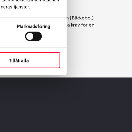
deras tjänster.
i Göteborg. Välj mellan Hisingen (Bäckebol)
er vi till att de uppfyller alla krav för en
Marknadsföring
Tillåt alla