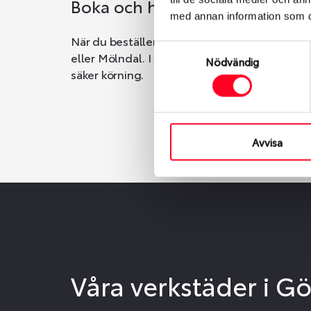
Boka och hämta hos Däckspec
med annan information som du 
När du beställer dina nya däck eller fälgar ho
Samtyckesval
eller Mölndal. I beställningen anger du datum o
Nödvändig
säker körning.
Avvisa
Våra verkstäder i G