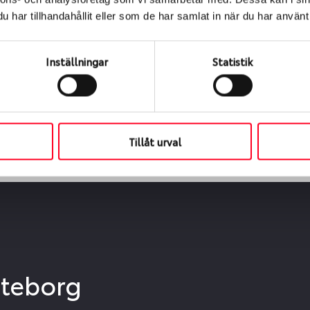
ialen
har tillhandahållit eller som de har samlat in när du har använt 
s oss levereras de direkt till någon av våra däckverkstäder 
ch tid för upphämtning eller service. När vi byter dina däck s
Inställningar
Statistik
Tillåt urval
öteborg