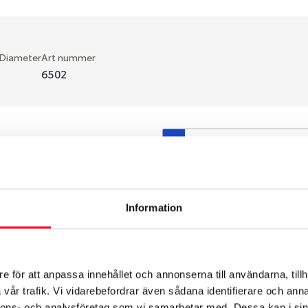
 Diameter
Art nummer
6502
S
en fälg du valt passar din
så att däck och fälg har
 bytts ut under årens lopp
Information
hade ut från fabrik.
e för att anpassa innehållet och annonserna till användarna, tillh
vår trafik. Vi vidarebefordrar även sådana identifierare och anna
nnons- och analysföretag som vi samarbetar med. Dessa kan i sin