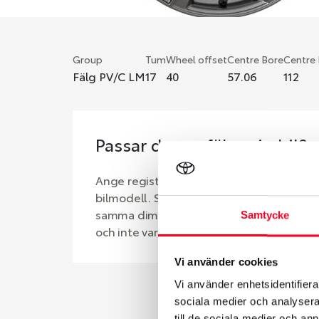
Group
Tum
Wheel offset
Centre Bore
Centre
Fälg PV/C LM
17
40
57.06
112
Passar denna fälg min bil?
Ange registreringsnummer för att se om d
bilmodell. Se till att kolla en extra gång 
samma dimensioner. Ibland kan fälgen ha
Samtycke
och inte vara samma dimension som bilen 
Vi använder cookies
Vi använder enhetsidentifierar
sociala medier och analysera 
till de sociala medier och a