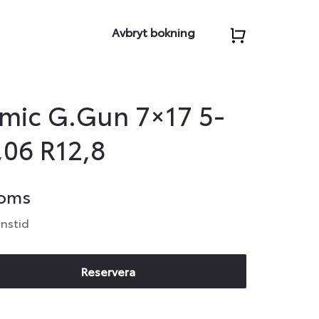
Avbryt bokning
mic G.Gun 7×17 5-
,06 R12,8
moms
anstid
Reservera