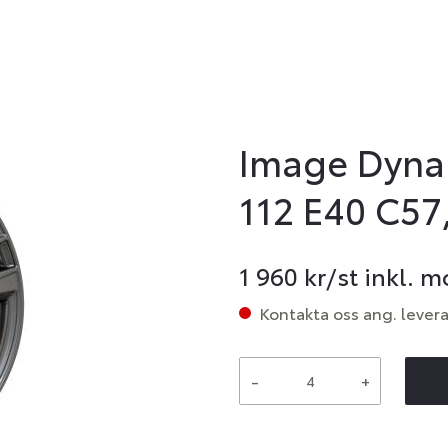
Image Dyna
112 E40 C57
1 960
kr/st inkl. 
Kontakta oss ang. lever
-
+