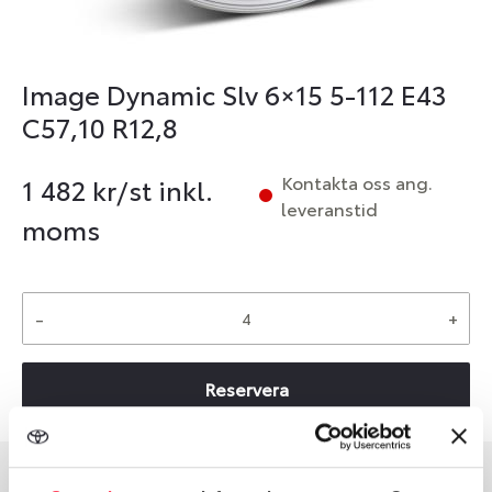
Image Dynamic Slv 6×15 5-112 E43
C57,10 R12,8
Kontakta oss ang.
1 482
kr/st inkl.
leveranstid
moms
-
+
Reservera