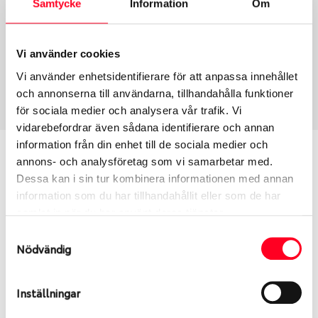
Samtycke
Information
Om
Group
Tum
Fälg PV/C LM
15
Wheel offset
Centre Bore
Vi använder cookies
43
57.1
Vi använder enhetsidentifierare för att anpassa innehållet
Centre Diameter
Art nummer
och annonserna till användarna, tillhandahålla funktioner
112
13896
för sociala medier och analysera vår trafik. Vi
vidarebefordrar även sådana identifierare och annan
information från din enhet till de sociala medier och
Passar denna fälg min bil?
annons- och analysföretag som vi samarbetar med.
Dessa kan i sin tur kombinera informationen med annan
Ange registreringsnummer för att se om den fälg
information som du har tillhandahållit eller som de har
du valt passar din bilmodell. Se till att kolla en extra
samlat in när du har använt deras tjänster.
gång så att däck och fälg har samma dimensioner.
Samtyckesval
Ibland kan fälgen ha bytts ut under årens lopp och
Nödvändig
inte vara samma dimension som bilen hade ut från
fabrik.
Inställningar