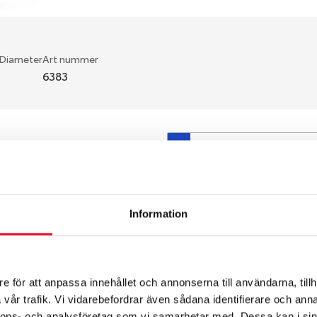
 Diameter
Art nummer
6383
S
en fälg du valt passar din
så att däck och fälg har
 bytts ut under årens lopp
Information
hade ut från fabrik.
e för att anpassa innehållet och annonserna till användarna, tillh
vår trafik. Vi vidarebefordrar även sådana identifierare och anna
nnons- och analysföretag som vi samarbetar med. Dessa kan i sin