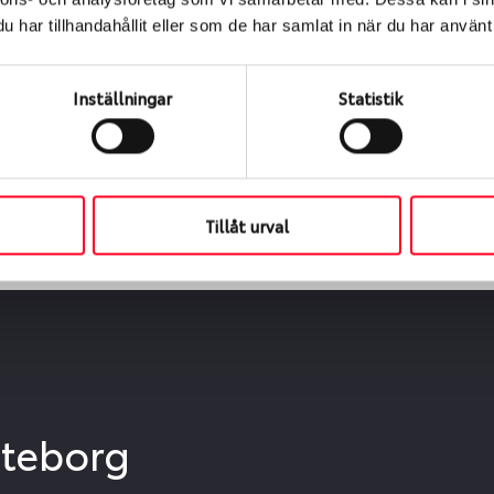
ialen
har tillhandahållit eller som de har samlat in när du har använt 
s oss levereras de direkt till någon av våra däckverkstäder 
ch tid för upphämtning eller service. När vi byter dina däck s
Inställningar
Statistik
Tillåt urval
öteborg