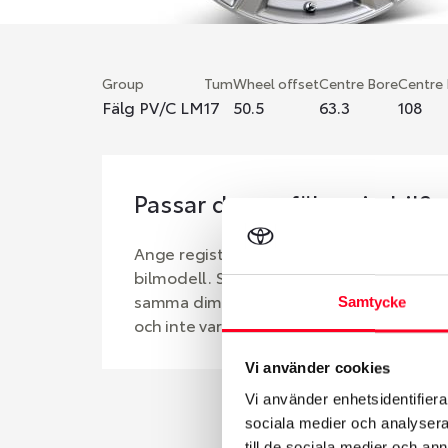
Group
Tum
Wheel offset
Centre Bore
Centre
Fälg PV/C LM
17
50.5
63.3
108
Passar denna fälg min bil?
Ange registreringsnummer för att se om d
bilmodell. Se till att kolla en extra gång 
samma dimensioner. Ibland kan fälgen ha
Samtycke
och inte vara samma dimension som bilen 
Vi använder cookies
Vi använder enhetsidentifierar
sociala medier och analysera 
till de sociala medier och a