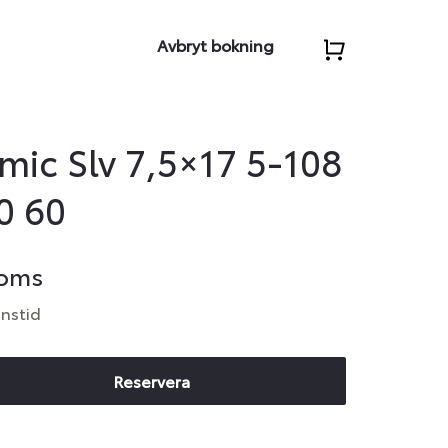
Avbryt bokning
ic Slv 7,5×17 5-108
0 60
moms
anstid
Reservera