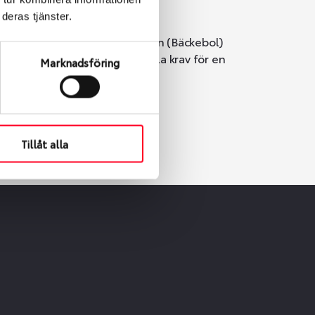
deras tjänster.
i Göteborg. Välj mellan Hisingen (Bäckebol)
er vi till att de uppfyller alla krav för en
Marknadsföring
Tillåt alla