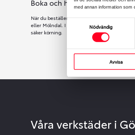
Boka och hämta hos Däckspec
med annan information som du 
När du beställer dina nya däck eller fälgar ho
Samtyckesval
eller Mölndal. I beställningen anger du datum o
Nödvändig
säker körning.
Avvisa
Våra verkstäder i G