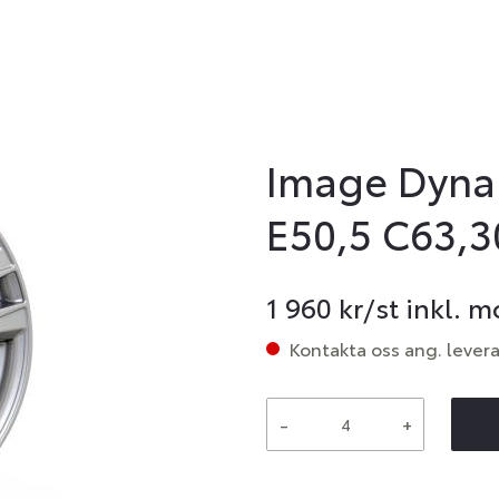
Image Dynam
E50,5 C63,3
1 960
kr/st inkl. 
Kontakta oss ang. lever
-
+