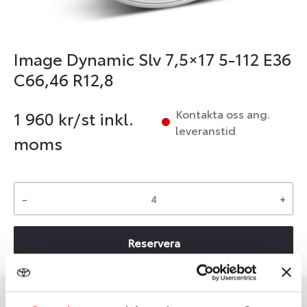
Image Dynamic Slv 7,5×17 5-112 E36
C66,46 R12,8
Kontakta oss ang.
1 960
kr/st inkl.
leveranstid
moms
-
+
Reservera