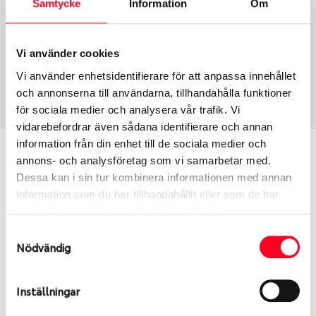
Samtycke
Information
Om
Group
Tum
Fälg PV/C LM
17
Wheel offset
Centre Bore
Vi använder cookies
36
66.46
Vi använder enhetsidentifierare för att anpassa innehållet
Centre Diameter
Art nummer
och annonserna till användarna, tillhandahålla funktioner
112
6499
för sociala medier och analysera vår trafik. Vi
vidarebefordrar även sådana identifierare och annan
information från din enhet till de sociala medier och
Passar denna fälg min bil?
annons- och analysföretag som vi samarbetar med.
Dessa kan i sin tur kombinera informationen med annan
Ange registreringsnummer för att se om den fälg
information som du har tillhandahållit eller som de har
du valt passar din bilmodell. Se till att kolla en extra
samlat in när du har använt deras tjänster.
gång så att däck och fälg har samma dimensioner.
Samtyckesval
Ibland kan fälgen ha bytts ut under årens lopp och
Nödvändig
inte vara samma dimension som bilen hade ut från
fabrik.
Inställningar